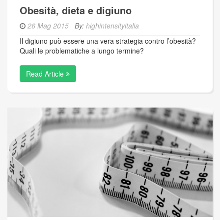
Obesità, dieta e digiuno
26 Mag 2015
By:
highintensityitalia
Il digiuno può essere una vera strategia contro l’obesità?
Quali le problematiche a lungo termine?
Read Article