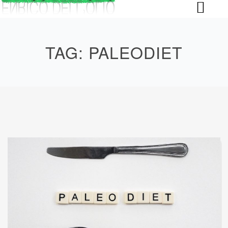
Skip
to
content
TAG:
PALEODIET