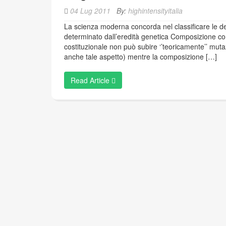
04 Lug 2011
By:
highintensityitalia
La scienza moderna concorda nel classificare le det
determinato dall’eredità genetica Composizione corpo
costituzionale non può subire ‘’teoricamente’’ mut
anche tale aspetto) mentre la composizione […]
Read Article