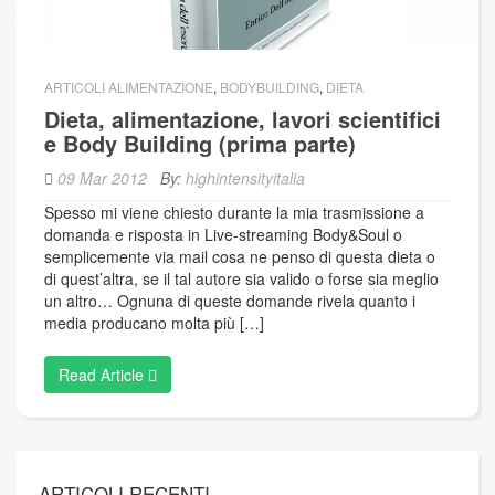
ARTICOLI ALIMENTAZIONE
,
BODYBUILDING
,
DIETA
Dieta, alimentazione, lavori scientifici
e Body Building (prima parte)
09 Mar 2012
By:
highintensityitalia
Spesso mi viene chiesto durante la mia trasmissione a
domanda e risposta in Live-streaming Body&Soul o
semplicemente via mail cosa ne penso di questa dieta o
di quest’altra, se il tal autore sia valido o forse sia meglio
un altro… Ognuna di queste domande rivela quanto i
media producano molta più […]
Read Article
ARTICOLI RECENTI