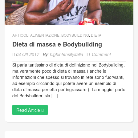
ARTICOLI ALIMENTAZIONE
,
BODYBUILDING
,
DIETA
Dieta di massa e Bodybuilding
04 Ott 2017
By:
highintensityitalia
1 Comment
Si parla tantissimo di dieta di definizione nel Bodybuilding,
ma veramente poco di dieta di massa ( anche le
informazioni che spesso si trovano in rete sono fuorvianti,
ad esempio cliccando qui potete avere un esempio di
dieta di massa perfetta per ingrassare ). La maggior parte
dei Bodybuilder, sia […]
Read Article