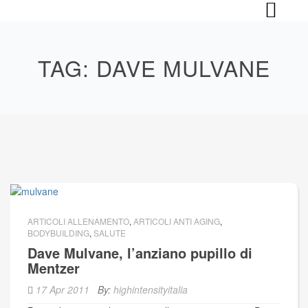
Skip
to
content
TAG:
DAVE MULVANE
ARTICOLI ALLENAMENTO
,
ARTICOLI ANTI AGING
,
BODYBUILDING
,
SALUTE
Dave Mulvane, l’anziano pupillo di
Mentzer
17 Apr 2011
By:
highintensityitalia