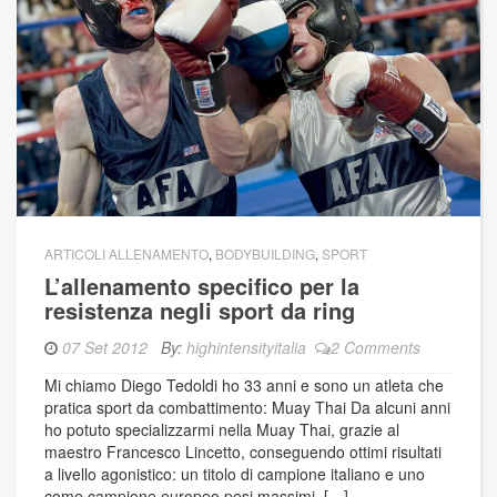
ARTICOLI ALLENAMENTO
,
BODYBUILDING
,
SPORT
L’allenamento specifico per la
resistenza negli sport da ring
07 Set 2012
By:
highintensityitalia
2 Comments
Mi chiamo Diego Tedoldi ho 33 anni e sono un atleta che
pratica sport da combattimento: Muay Thai Da alcuni anni
ho potuto specializzarmi nella Muay Thai, grazie al
maestro Francesco Lincetto, conseguendo ottimi risultati
a livello agonistico: un titolo di campione italiano e uno
come campione europeo pesi massimi, […]