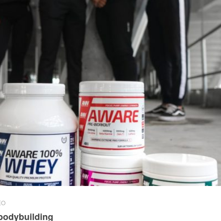
EO
 bodybuilding