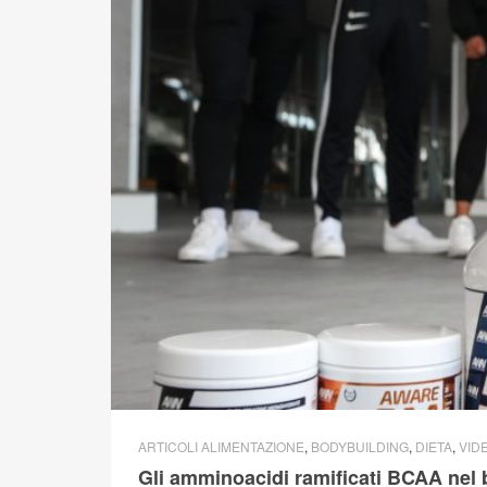
ARTICOLI ALIMENTAZIONE
,
BODYBUILDING
,
DIETA
,
VID
Gli amminoacidi ramificati BCAA nel