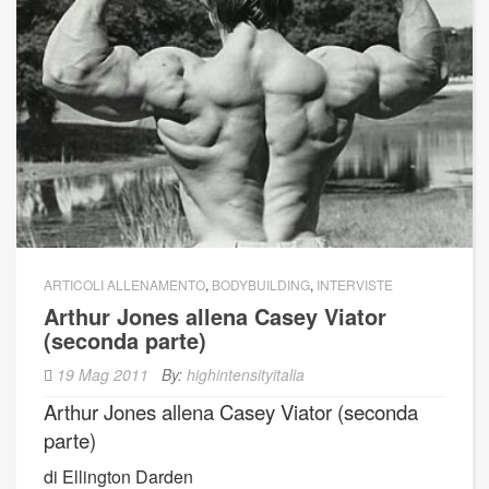
ARTICOLI ALLENAMENTO
,
BODYBUILDING
,
INTERVISTE
Arthur Jones allena Casey Viator
(seconda parte)
19 Mag 2011
By:
highintensityitalia
Arthur Jones allena Casey Viator (seconda
parte)
di Ellington Darden