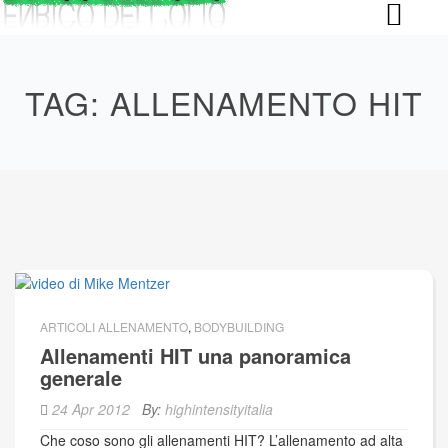
Skip
to
content
TAG:
ALLENAMENTO HIT
ARTICOLI ALLENAMENTO
,
BODYBUILDING
Allenamenti HIT una panoramica
generale
24 Apr 2012
By:
highintensityitalia
Che coso sono gli allenamenti HIT? L’allenamento ad alta