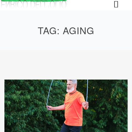
Skip
to
content
TAG:
AGING