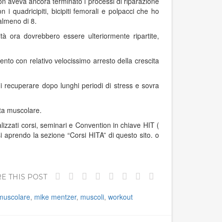
 non aveva ancora terminato i processi di riparazione
n i quadricipiti, bicipiti femorali e polpacci che ho
almeno di 8.
ità ora dovrebbero essere ulteriormente ripartite,
ento con relativo velocissimo arresto della crescita
i recuperare dopo lunghi periodi di stress e sovra
ita muscolare.
izzati corsi, seminari e Convention in chiave HIT (
i aprendo la sezione “Corsi HITA” di questo sito. o
E THIS POST
muscolare
,
mike mentzer
,
muscoli
,
workout