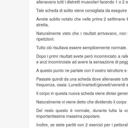
allenavano tutti i distretti muscolari facendo 1 o 2 e
Tale scheda di solito viene consigliata da eseguire
Avrete subito notato che nelle prime 2 settimane i
stretta.
Naturalmente visto che i risultati arrivavano, non
ripetizioni.
Tutto ciò risultava essere semplicemente normale.
Dopo i primi risultati avete però incominciato a ral
e anzi incominciate ad avere la sensazione di pegg
A questo punto ne parlate con il vostro istruttor
Passate quindi da una scheda dove allenavate tutto 
frequenza, ossia: Lunedì/martedì/giovedì/venerdi
Il corpo in questa nuova scheda viene diviso gener
Naturalmente vi viene detto che dividendo il corpo 
Del resto questo è normale, durante tutta la vos
importantissima massima popolare.
Inoltre, se siete partiti con 2 esercizi per i petto