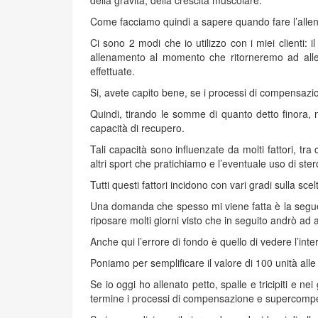
della gravità, della crescita muscolare.
Come facciamo quindi a sapere quando fare l’all
Ci sono 2 modi che io utilizzo con i miei clienti:
allenamento al momento che ritorneremo ad allenar
effettuate.
Si, avete capito bene, se i processi di compensaz
Quindi, tirando le somme di quanto detto finora, n
capacità di recupero.
Tali capacità sono influenzate da molti fattori, tra
altri sport che pratichiamo e l’eventuale uso di ster
Tutti questi fattori incidono con vari gradi sulla s
Una domanda che spesso mi viene fatta è la seguent
riposare molti giorni visto che in seguito andrò ad 
Anche qui l’errore di fondo è quello di vedere l’int
Poniamo per semplificare il valore di 100 unità alle
Se io oggi ho allenato petto, spalle e tricipiti e n
termine i processi di compensazione e supercompe