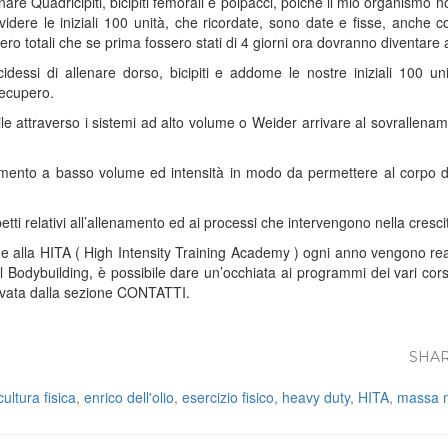
nare Quadricipiti, bicipiti femorali e polpacci, poiché il mio organismo
dividere le iniziali 100 unità, che ricordate, sono date e fisse, anche co
o totali che se prima fossero stati di 4 giorni ora dovranno diventare 
idessi di allenare dorso, bicipiti e addome le nostre iniziali 100 un
recupero.
ile attraverso i sistemi ad alto volume o Weider arrivare al sovrallenam
enamento a basso volume ed intensità in modo da permettere al corpo d
petti relativi all’allenamento ed ai processi che intervengono nella cresc
 alla HITA ( High Intensity Training Academy ) ogni anno vengono real
l Bodybuilding, è possibile dare un’occhiata ai programmi dei vari cors
rivata dalla sezione CONTATTI.
SHAR
cultura fisica
,
enrico dell'olio
,
esercizio fisico
,
heavy duty
,
HITA
,
massa 