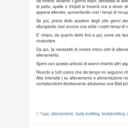
Se invece, diciamo il giorno dopo, decidessi di alle
di petto, spalle e tricipiti si troverà ora a dover 
appena allenato, aumentando così i tempi di recuper
Se poi, prima dello scadere degli otto giorni dec
allungando così ancora una volta i nostri tempi di 
E’ chiaro, da quanto detto fino a qui, come sia fac
muscolare.
Da qui, la necessità di creare micro-cicli di all
allenamento.
Spero con questo articolo di avervi chiarito altri as
Ricordo a tutti coloro che da tempo mi seguono che
Alta Intensità ) su allenamento e alimentazione ne
contattandomi direttamente attraverso una Mail p
Tags:
allenamento
,
body building
,
bodybuilding
,