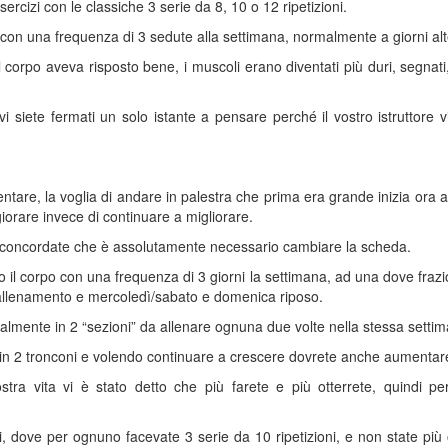
sercizi con le classiche 3 serie da 8, 10 o 12 ripetizioni.
 con una frequenza di 3 sedute alla settimana, normalmente a giorni alt
l corpo aveva risposto bene, i muscoli erano diventati più duri, segnati
 vi siete fermati un solo istante a pensare perché il vostro istruttore
lentare, la voglia di andare in palestra che prima era grande inizia ora 
iorare invece di continuare a migliorare.
e e concordate che è assolutamente necessario cambiare la scheda.
il corpo con una frequenza di 3 giorni la settimana, ad una dove fraziona
 allenamento e mercoledì/sabato e domenica riposo.
almente in 2 “sezioni” da allenare ognuna due volte nella stessa setti
in 2 tronconi e volendo continuare a crescere dovrete anche aumentare il 
tra vita vi è stato detto che più farete e più otterrete, quindi p
rali, dove per ognuno facevate 3 serie da 10 ripetizioni, e non state più