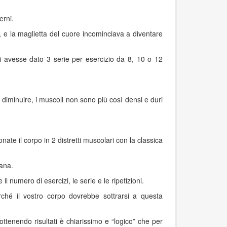
erni.
, e la maglietta del cuore incominciava a diventare
 vi avesse dato 3 serie per esercizio da 8, 10 o 12
a diminuire, i muscoli non sono più così densi e duri
te il corpo in 2 distretti muscolari con la classica
mana.
numero di esercizi, le serie e le ripetizioni.
erché il vostro corpo dovrebbe sottrarsi a questa
 ottenendo risultati è chiarissimo e “logico” che per