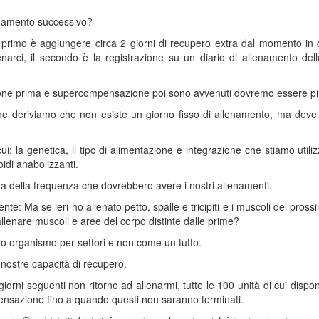
enamento successivo?
 il primo è aggiungere circa 2 giorni di recupero extra dal momento in c
ci, il secondo è la registrazione su un diario di allenamento delle va
ione prima e supercompensazione poi sono avvenuti dovremo essere più 
e deriviamo che non esiste un giorno fisso di allenamento, ma deve ve
 cui: la genetica, il tipo di alimentazione e integrazione che stiamo util
oidi anabolizzanti.
celta della frequenza che dovrebbero avere i nostri allenamenti.
e: Ma se ieri ho allenato petto, spalle e tricipiti e i muscoli del pro
allenare muscoli e aree del corpo distinte dalle prime?
ero organismo per settori e non come un tutto.
 nostre capacità di recupero.
ei giorni seguenti non ritorno ad allenarmi, tutte le 100 unità di cui d
nsazione fino a quando questi non saranno terminati.