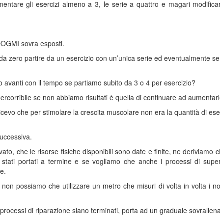
ntare gli esercizi almeno a 3, le serie a quattro e magari modificar
OGMI sovra esposti.
a da zero partire da un esercizio con un’unica serie ed eventualmente
avanti con il tempo se partiamo subito da 3 o 4 per esercizio?
ercorribile se non abbiamo risultati è quella di continuare ad aumentarle
dicevo che per stimolare la crescita muscolare non era la quantità di ese
successiva.
to, che le risorse fisiche disponibili sono date e finite, ne deriviamo c
 stati portati a termine e se vogliamo che anche i processi di su
e.
non possiamo che utilizzare un metro che misuri di volta in volta i nostr
 i processi di riparazione siano terminati, porta ad un graduale sovral