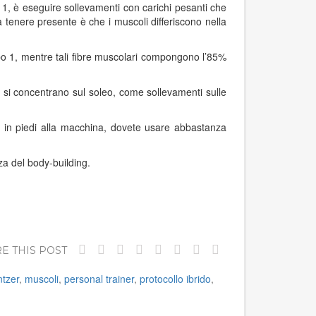
o 1, è eseguire sollevamenti con carichi pesanti che
tenere presente è che i muscoli differiscono nella
ipo 1, mentre tali fibre muscolari compongono l’85%
che si concentrano sul soleo, come sollevamenti sulle
e in piedi alla macchina, dovete usare abbastanza
za del body-building.
E THIS POST
tzer
,
muscoli
,
personal trainer
,
protocollo ibrido
,