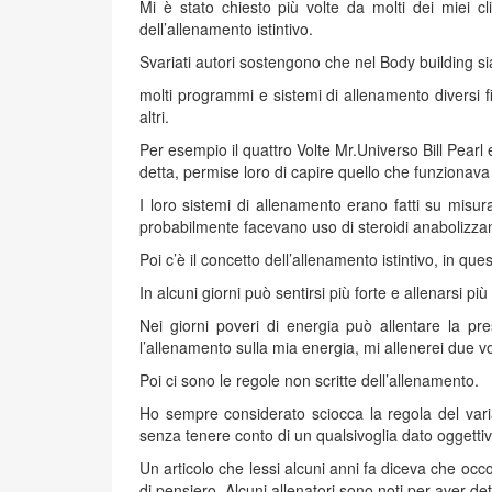
Mi è stato chiesto più volte da molti dei miei c
dell’allenamento istintivo.
Svariati autori sostengono che nel Body building s
molti programmi e sistemi di allenamento diversi f
altri.
Per esempio il quattro Volte Mr.Universo Bill Pearl 
detta, permise loro di capire quello che funzionava
I loro sistemi di allenamento erano fatti su misu
probabilmente facevano uso di steroidi anabolizzan
Poi c’è il concetto dell’allenamento istintivo, in qu
In alcuni giorni può sentirsi più forte e allenarsi pi
Nei giorni poveri di energia può allentare la p
l’allenamento sulla mia energia, mi allenerei due v
Poi ci sono le regole non scritte dell’allenamento.
Ho sempre considerato sciocca la regola del varia
senza tenere conto di un qualsivoglia dato oggett
Un articolo che lessi alcuni anni fa diceva che occo
di pensiero. Alcuni allenatori sono noti per aver de