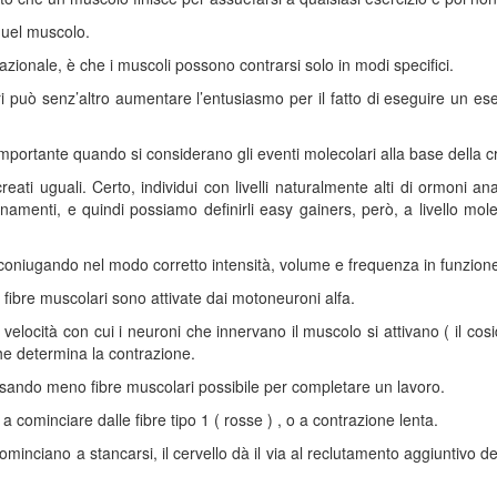
quel muscolo.
ionale, è che i muscoli possono contrarsi solo in modi specifici.
i può senz’altro aumentare l’entusiasmo per il fatto di eseguire un eser
importante quando si considerano gli eventi molecolari alla base della c
reati uguali. Certo, individui con livelli naturalmente alti di ormoni a
amenti, e quindi possiamo definirli easy gainers, però, a livello mole
oniugando nel modo corretto intensità, volume e frequenza in funzione d
 fibre muscolari sono attivate dai motoneuroni alfa.
velocità con cui i neuroni che innervano il muscolo si attivano ( il cos
che determina la contrazione.
usando meno fibre muscolari possibile per completare un lavoro.
 a cominciare dalle fibre tipo 1 ( rosse ) , o a contrazione lenta.
inciano a stancarsi, il cervello dà il via al reclutamento aggiuntivo dell