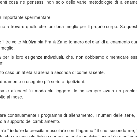
lienti cosa ne pensassi non solo delle varie metodologie di allenam
ia importante sperimentare
ino a trovare quello che funziona meglio per il proprio corpo. Su ques
e il tre volte Mr.0lympia Frank Zane tennero dei diari di allenamento dura
 meglio.
ra per le loro esigenze individuali, che, non dobbiamo dimenticare ess
ti.
esto caso un atleta si allena a seconda di come si sente.
ù duramente o eseguire più serie e ripetizioni.
resa e allenarsi in modo più leggero. Io ho sempre avuto un problem
olte al mese.
re continuamente i programmi di allenamento, i numeri delle serie, g
ivo a supporto del cambiamento.
rre “ indurre la crescita muscolare con l’inganno “ il che, secondo me, 
tto che un muscolo finisce per assuefarsi a qualsiasi esercizio e poi non