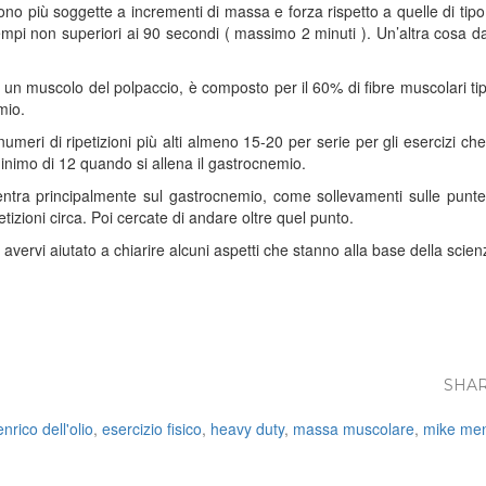
 sono più soggette a incrementi di massa e forza rispetto a quelle di tip
i non superiori ai 90 secondi ( massimo 2 minuti ). Un’altra cosa da 
o, un muscolo del polpaccio, è composto per il 60% di fibre muscolari t
mio.
 numeri di ripetizioni più alti almeno 15-20 per serie per gli esercizi 
inimo di 12 quando si allena il gastrocnemio.
ntra principalmente sul gastrocnemio, come sollevamenti sulle punt
izioni circa. Poi cercate di andare oltre quel punto.
avervi aiutato a chiarire alcuni aspetti che stanno alla base della scien
SHAR
enrico dell'olio
,
esercizio fisico
,
heavy duty
,
massa muscolare
,
mike men