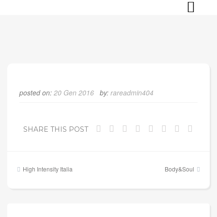
Skip
to
content
posted on:
20 Gen 2016
by:
rareadmin404
SHARE THIS POST
Navigazione
High Intensity Italia
Body&Soul
articoli