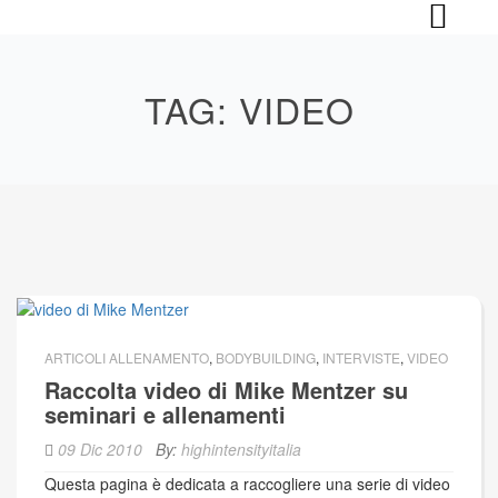
Skip
to
content
TAG:
VIDEO
ARTICOLI ALLENAMENTO
,
BODYBUILDING
,
INTERVISTE
,
VIDEO
Raccolta video di Mike Mentzer su
seminari e allenamenti
09 Dic 2010
By:
highintensityitalia
Questa pagina è dedicata a raccogliere una serie di video