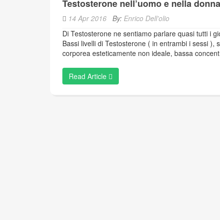
Testosterone nell’uomo e nella donn
14 Apr 2016
By:
Enrico Dell'olio
Di Testosterone ne sentiamo parlare quasi tutti i g
Bassi livelli di Testosterone ( in entrambi i sessi 
corporea esteticamente non ideale, bassa concentra
Read Article