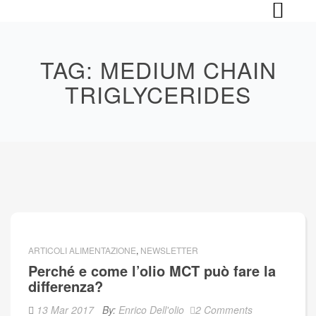
Skip
to
content
TAG:
MEDIUM CHAIN
TRIGLYCERIDES
ARTICOLI ALIMENTAZIONE
,
NEWSLETTER
Perché e come l’olio MCT può fare la
differenza?
13 Mar 2017
By:
Enrico Dell'olio
2 Comments