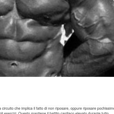
a circuito che implica il fatto di non riposare, oppure riposare pochissim
gli esercizi. Questo mantiene il battito cardiaco elevato durante tutto