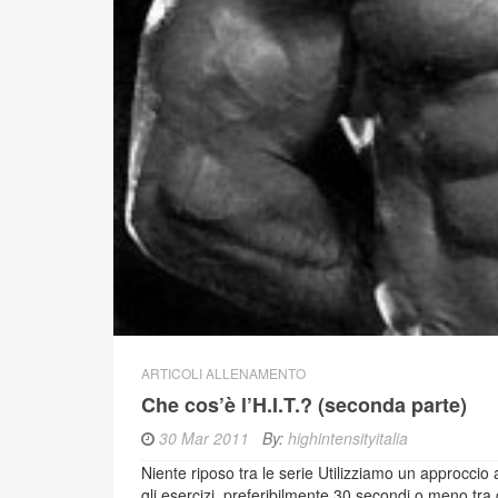
ARTICOLI ALLENAMENTO
Che cos’è l’H.I.T.? (seconda parte)
30 Mar 2011
By:
highintensityitalia
Niente riposo tra le serie Utilizziamo un approccio 
gli esercizi, preferibilmente 30 secondi o meno tra 