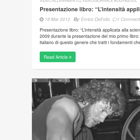
VIDEO ALLENAMENTO
,
VIDEOGIORNALE BODY&SOUL
Presentazione libro: “L’intensità appl
19 Mar 2012
By:
Enrico Dell'olio
1 Comment
Presentazione libro: “L’intensità applicata alla scie
2009 durante la presentazione del mio primo libro: “L
italiano di questo genere che tratti i fondamenti ch
Read Article