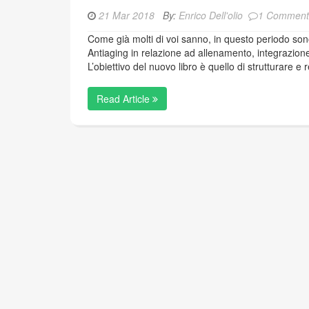
21 Mar 2018
By:
Enrico Dell'olio
1 Comment
Come già molti di voi sanno, in questo periodo son
Antiaging in relazione ad allenamento, integrazione
L’obiettivo del nuovo libro è quello di strutturare e r
Read Article