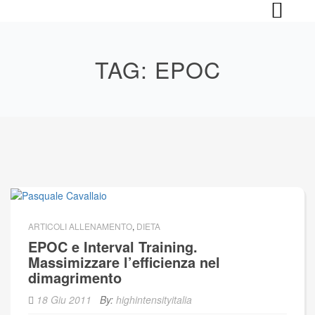
Skip
to
content
TAG:
EPOC
ARTICOLI ALLENAMENTO
,
DIETA
EPOC e Interval Training.
Massimizzare l’efficienza nel
dimagrimento
18 Giu 2011
By:
highintensityitalia