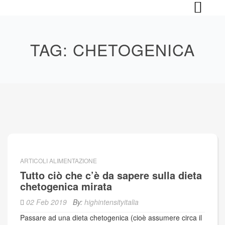
Skip
to
content
TAG:
CHETOGENICA
ARTICOLI ALIMENTAZIONE
Tutto ciò che c’è da sapere sulla dieta
chetogenica mirata
02 Feb 2019
By:
highintensityitalia
Passare ad una dieta chetogenica (cioè assumere circa il