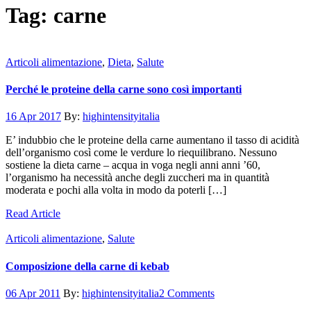
Tag:
carne
Articoli alimentazione
,
Dieta
,
Salute
Perché le proteine della carne sono così importanti
16 Apr 2017
By:
highintensityitalia
E’ indubbio che le proteine della carne aumentano il tasso di acidità
dell’organismo così come le verdure lo riequilibrano. Nessuno
sostiene la dieta carne – acqua in voga negli anni anni ’60,
l’organismo ha necessità anche degli zuccheri ma in quantità
moderata e pochi alla volta in modo da poterli […]
Read Article
Articoli alimentazione
,
Salute
Composizione della carne di kebab
06 Apr 2011
By:
highintensityitalia
2 Comments