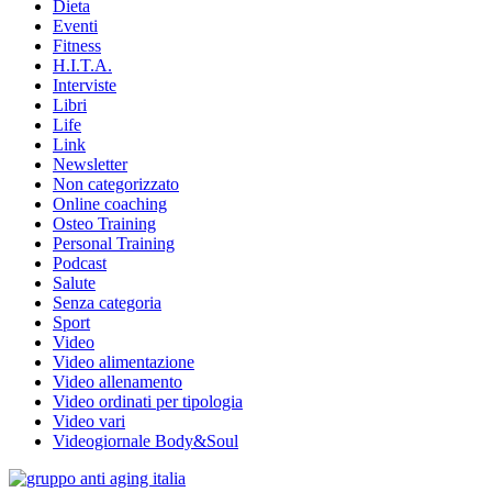
Dieta
Eventi
Fitness
H.I.T.A.
Interviste
Libri
Life
Link
Newsletter
Non categorizzato
Online coaching
Osteo Training
Personal Training
Podcast
Salute
Senza categoria
Sport
Video
Video alimentazione
Video allenamento
Video ordinati per tipologia
Video vari
Videogiornale Body&Soul