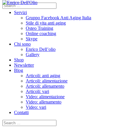
Search
for:
Servizi
Gruppo Facebook Anti Aging Italia
Stile di vita anti aging
Osteo Training
Online coaching
Skype
Chi sono
Enrico Dell’olio
Gallery
Shop
Newsletter
Blog
Articoli: anti aging
Articoli: alimentazione
Articoli: allenamento
Articoli: vari
Video: alimentazione
Video: allenamento
Video: vari
Contatti
Search
for: