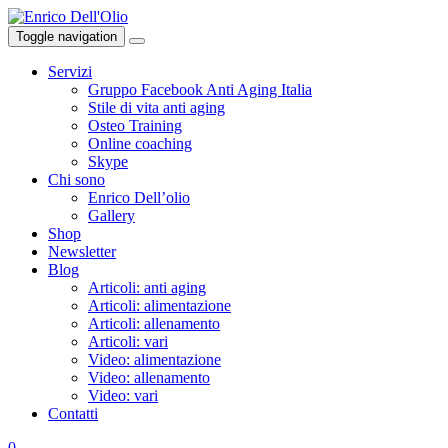
Skip
to
Toggle navigation
content
Servizi
Gruppo Facebook Anti Aging Italia
Stile di vita anti aging
Osteo Training
Online coaching
Skype
Chi sono
Enrico Dell’olio
Gallery
Shop
Newsletter
Blog
Articoli: anti aging
Articoli: alimentazione
Articoli: allenamento
Articoli: vari
Video: alimentazione
Video: allenamento
Video: vari
Contatti
0