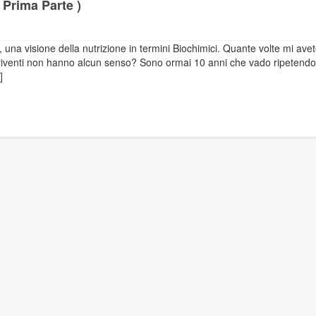
( Prima Parte )
), una visione della nutrizione in termini Biochimici. Quante volte mi ave
mi viventi non hanno alcun senso? Sono ormai 10 anni che vado ripetend
]