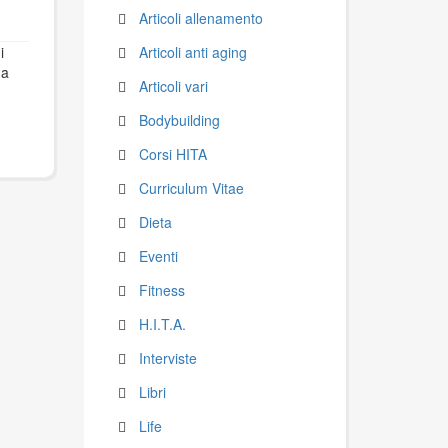
Articoli allenamento
i
Articoli anti aging
ha
Articoli vari
Bodybuilding
Corsi HITA
Curriculum Vitae
Dieta
Eventi
Fitness
H.I.T.A.
Interviste
Libri
Life