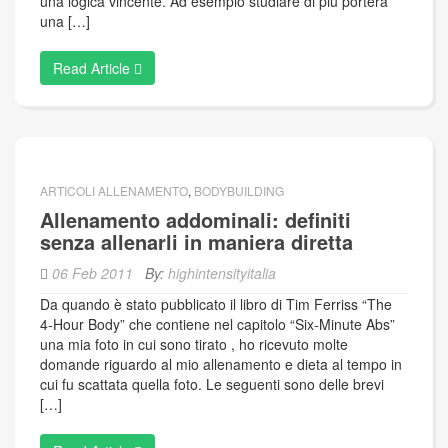
una logica vincente. Ad esempio studiare di più porterà
una […]
Read Article
ARTICOLI ALLENAMENTO
,
BODYBUILDING
Allenamento addominali: definiti
senza allenarli in maniera diretta
06 Feb 2011
By:
highintensityitalia
Da quando è stato pubblicato il libro di Tim Ferriss “The
4-Hour Body” che contiene nel capitolo “Six-Minute Abs”
una mia foto in cui sono tirato , ho ricevuto molte
domande riguardo al mio allenamento e dieta al tempo in
cui fu scattata quella foto. Le seguenti sono delle brevi
[…]