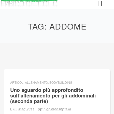
Skip
to
content
TAG:
ADDOME
ARTICOLI ALLENAMENTO
,
BODYBUILDING
Uno sguardo più approfondito
sull’allenamento per gli addominali
(seconda parte)
05 Mag 2011
By:
highintensityitalia