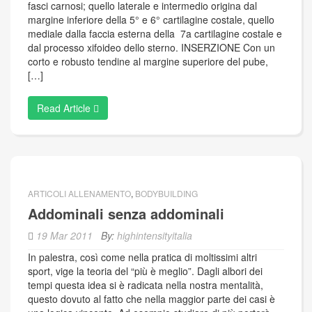
fasci carnosi; quello laterale e intermedio origina dal
margine inferiore della 5° e 6° cartilagine costale, quello
mediale dalla faccia esterna della 7a cartilagine costale e
dal processo xifoideo dello sterno. INSERZIONE Con un
corto e robusto tendine al margine superiore del pube,
[…]
Read Article
ARTICOLI ALLENAMENTO
,
BODYBUILDING
Addominali senza addominali
19 Mar 2011
By:
highintensityitalia
In palestra, così come nella pratica di moltissimi altri
sport, vige la teoria del “più è meglio”. Dagli albori dei
tempi questa idea si è radicata nella nostra mentalità,
questo dovuto al fatto che nella maggior parte dei casi è