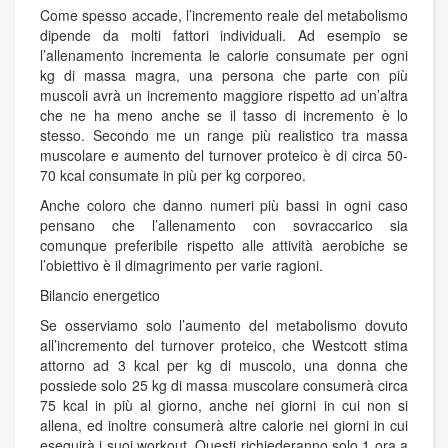
Come spesso accade, l’incremento reale del metabolismo
dipende da molti fattori individuali. Ad esempio se
l’allenamento incrementa le calorie consumate per ogni
kg di massa magra, una persona che parte con più
muscoli avrà un incremento maggiore rispetto ad un’altra
che ne ha meno anche se il tasso di incremento è lo
stesso. Secondo me un range più realistico tra massa
muscolare e aumento del turnover proteico è di circa 50-
70 kcal consumate in più per kg corporeo.
Anche coloro che danno numeri più bassi in ogni caso
pensano che l’allenamento con sovraccarico sia
comunque preferibile rispetto alle attività aerobiche se
l’obiettivo è il dimagrimento per varie ragioni.
Bilancio energetico
Se osserviamo solo l’aumento del metabolismo dovuto
all’incremento del turnover proteico, che Westcott stima
attorno ad 3 kcal per kg di muscolo, una donna che
possiede solo 25 kg di massa muscolare consumerà circa
75 kcal in più al giorno, anche nei giorni in cui non si
allena, ed inoltre consumerà altre calorie nei giorni in cui
eseguirà i suoi workout. Questi richiederanno solo 1 ora a