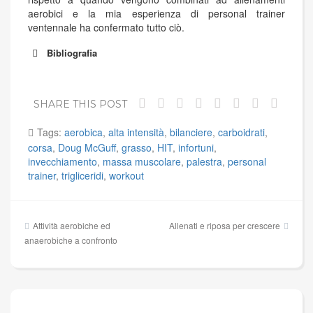
aerobici e la mia esperienza di personal trainer
ventennale ha confermato tutto ciò.
Bibliografia
SHARE THIS POST
Tags:
aerobica
,
alta intensità
,
bilanciere
,
carboidrati
,
corsa
,
Doug McGuff
,
grasso
,
HIT
,
infortuni
,
invecchiamento
,
massa muscolare
,
palestra
,
personal
trainer
,
trigliceridi
,
workout
Navigazione
Attività aerobiche ed
Allenati e riposa per crescere
articoli
anaerobiche a confronto