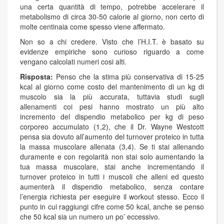
una certa quantità di tempo, potrebbe accelerare il
metabolismo di circa 30-50 calorie al giorno, non certo di
molte centinaia come spesso viene affermato.
Non so a chi credere. Visto che l’H.I.T. è basato su
evidenze empiriche sono curioso riguardo a come
vengano calcolati numeri cosi alti.
Risposta:
Penso che la stima più conservativa di 15-25
kcal al giorno come costo del mantenimento di un kg di
muscolo sia la più accurata, tuttavia studi sugli
allenamenti coi pesi hanno mostrato un più alto
incremento del dispendio metabolico per kg di peso
corporeo accumulato (1,2), che il Dr. Wayne Westcott
pensa sia dovuto all’aumento del turnover proteico in tutta
la massa muscolare allenata (3,4). Se ti stai allenando
duramente e con regolarità non stai solo aumentando la
tua massa muscolare, stai anche incrementando il
turnover proteico in tutti i muscoli che alleni ed questo
aumenterà il dispendio metabolico, senza contare
l’energia richiesta per eseguire il workout stesso. Ecco il
punto in cui raggiungi cifre come 50 kcal, anche se penso
che 50 kcal sia un numero un po’ eccessivo.