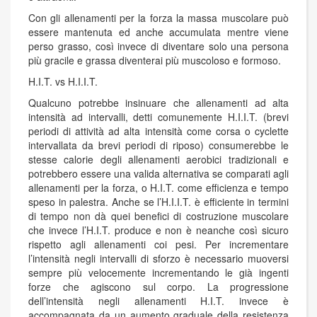
Con gli allenamenti per la forza la massa muscolare può
essere mantenuta ed anche accumulata mentre viene
perso grasso, così invece di diventare solo una persona
più gracile e grassa diventerai più muscoloso e formoso.
H.I.T. vs H.I.I.T.
Qualcuno potrebbe insinuare che allenamenti ad alta
intensità ad intervalli, detti comunemente H.I.I.T. (brevi
periodi di attività ad alta intensità come corsa o cyclette
intervallata da brevi periodi di riposo) consumerebbe le
stesse calorie degli allenamenti aerobici tradizionali e
potrebbero essere una valida alternativa se comparati agli
allenamenti per la forza, o H.I.T. come efficienza e tempo
speso in palestra. Anche se l’H.I.I.T. è efficiente in termini
di tempo non dà quei benefici di costruzione muscolare
che invece l’H.I.T. produce e non è neanche così sicuro
rispetto agli allenamenti coi pesi. Per incrementare
l’intensità negli intervalli di sforzo è necessario muoversi
sempre più velocemente incrementando le già ingenti
forze che agiscono sul corpo. La progressione
dell’intensità negli allenamenti H.I.T. invece è
accompagnata da un aumento graduale della resistenza