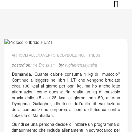
Skip
to
content
ARTICOLI ALLENAMENTO
,
BODYBUILDING
,
FITNESS
posted on:
14 Dic 2011
by:
highintensityitalia
Domanda:
Quante calorie consuma 1 kg di muscolo?
Continuo a leggere nei libri H.I.T. che vengono bruciate
circa 100 kcal al giorno per ogni kg, ma ho anche letto
affermazioni come questa: “In realtà un kg di muscolo
brucia dalle 15 alle 25 kcal al giorno, non 50, afferma
Dymphna Gallagher, direttrice dell’unità di valutazione
della composizione corporea al centro di ricerca contro
l’obesità di Manhattan.
Quindi se una persona decide di iniziare un programma di
dimagrimento che includa allenamenti in sovraccarico per