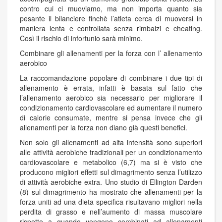
contro cui ci muoviamo, ma non importa quanto sia
pesante il bilanciere finchè l’atleta cerca di muoversi in
maniera lenta e controllata senza rimbalzi e cheating.
Così il rischio di infortunio sarà minimo.
Combinare gli allenamenti per la forza con l’ allenamento
aerobico
La raccomandazione popolare di combinare i due tipi di
allenamento è errata, infatti è basata sul fatto che
l’allenamento aerobico sia necessario per migliorare il
condizionamento cardiovascolare ed aumentare il numero
di calorie consumate, mentre si pensa invece che gli
allenamenti per la forza non diano già questi benefici.
Non solo gli allenamenti ad alta intensità sono superiori
alle attività aerobiche tradizionali per un condizionamento
cardiovascolare e metabolico (6,7) ma si è visto che
producono migliori effetti sul dimagrimento senza l’utilizzo
di attività aerobiche extra. Uno studio di Ellington Darden
(8) sul dimagrimento ha mostrato che allenamenti per la
forza uniti ad una dieta specifica risultavano migliori nella
perdita di grasso e nell’aumento di massa muscolare
rispetto a quando vengono combinati ad allenamenti