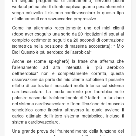
un singolo programma di allenamento) servono pochi
workout prima che il cliente capisca quanto pesantemente
venga coinvolto il sistema cardiovascolare in questo tipo
di allenamenti con sovraccarico progressivo.
Come ha affermato recentemente uno dei miei clienti
(dopo aver eseguito una serie da 20 ripetizioni di squat al
completo cedimento seguiti da 20 secondi di contrazione
isometrica nella posizione di massima accosciata): “ Mio
Dio! Questo è più aerobico dell’aerobica!”
Anche se (come spiegherò) la frase che afferma che
l’allenamento ad alta intensità è “più aerobico
dell’aerobica” non è completamente corretta, questa
osservazione da parte del mio cliente sottolinea il pesante
effetto di contrazioni muscolari molto intense sul sistema
cardiovascolare. La moda corrente per l’aerobica nelle
palestre nasce dal fraintendimento di 2 fattori: La funzione
del sistema cardiovascolare e l’identificazione del muscolo
scheletrico come finestra attraverso la quale avviene il
carico ottimale dell’intero sistema metabolico, incluso il
sistema cardiovascolare.
Una grande prova del fraintendimento della funzione del