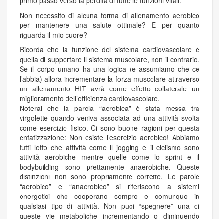
primo passo verso la perdita di tutte le funzioni vitali.
Non necessito di alcuna forma di allenamento aerobico
per mantenere una salute ottimale? E per quanto
riguarda il mio cuore?
Ricorda che la funzione del sistema cardiovascolare è
quella di supportare il sistema muscolare, non il contrario.
Se il corpo umano ha una logica (e assumiamo che ce
l’abbia) allora incrementare la forza muscolare attraverso
un allenamento HIT avrà come effetto collaterale un
miglioramento dell’efficienza cardiovascolare.
Noterai che la parola “aerobica” è stata messa tra
virgolette quando veniva associata ad una attività svolta
come esercizio fisico. Ci sono buone ragioni per questa
enfatizzazione: Non esiste l’esercizio aerobico! Abbiamo
tutti letto che attività come il jogging e il ciclismo sono
attività aerobiche mentre quelle come lo sprint e il
bodybuilding sono prettamente anaerobiche. Queste
distinzioni non sono propriamente corrette. Le parole
“aerobico” e “anaerobico” si riferiscono a sistemi
energetici che cooperano sempre e comunque in
qualsiasi tipo di attività. Non puoi “spegnere” una di
queste vie metaboliche incrementando o diminuendo