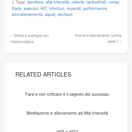
Tags:
aerobica
,
alta intensità
,
calorie
,
carboidrati
,
corsa
,
Dieta
,
esercizi
,
HIT
,
infortuni
,
muscoli
,
performance
,
sovrallenamento
,
squat
,
workout
Navigazione
Stress e analogia con
Donne e allenamento ( prima
articoli
parte )
l’abbronzatura
RELATED ARTICLES
Fare e non criticare è il segreto del successo
Meditazione e allenamento ad Alta Intensità
HIIT o SIT?