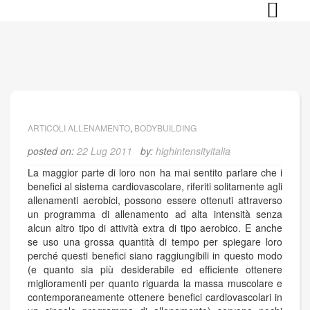
Skip
to
content
ARTICOLI ALLENAMENTO
,
BODYBUILDING
posted on:
22 Lug 2011
by:
highintensityitalia
La maggior parte di loro non ha mai sentito parlare che i
benefici al sistema cardiovascolare, riferiti solitamente agli
allenamenti aerobici, possono essere ottenuti attraverso
un programma di allenamento ad alta intensità senza
alcun altro tipo di attività extra di tipo aerobico. E anche
se uso una grossa quantità di tempo per spiegare loro
perché questi benefici siano raggiungibili in questo modo
(e quanto sia più desiderabile ed efficiente ottenere
miglioramenti per quanto riguarda la massa muscolare e
contemporaneamente ottenere benefici cardiovascolari in