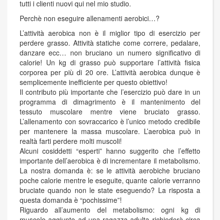
tutti i clienti nuovi qui nel mio studio.
Perchè non eseguire allenamenti aerobici…?
L’attività aerobica non è il miglior tipo di esercizio per
perdere grasso. Attività statiche come correre, pedalare,
danzare ecc… non bruciano un numero significativo di
calorie! Un kg di grasso può supportare l’attività fisica
corporea per più di 20 ore. L’attività aerobica dunque è
semplicemente inefficiente per questo obiettivo!
Il contributo più importante che l’esercizio può dare in un
programma di dimagrimento è il mantenimento del
tessuto muscolare mentre viene bruciato grasso.
L’allenamento con sovraccarico è l’unico metodo credibile
per mantenere la massa muscolare. L’aerobica può in
realtà farti perdere molti muscoli!
Alcuni cosiddetti “esperti” hanno suggerito che l’effetto
importante dell’aerobica è di incrementare il metabolismo.
La nostra domanda è: se le attività aerobiche bruciano
poche calorie mentre le eseguite, quante calorie verranno
bruciate quando non le state eseguendo? La risposta a
questa domanda è “pochissime”!
Riguardo all’aumento del metabolismo: ogni kg di
muscolo aggiunto ad una ragazza adulta richiederà circa