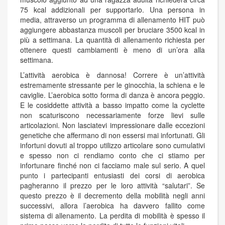
75 kcal addizionali per supportarlo. Una persona in
media, attraverso un programma di allenamento HIT può
aggiungere abbastanza muscoli per bruciare 3500 kcal in
più a settimana. La quantità di allenamento richiesta per
ottenere questi cambiamenti è meno di un’ora alla
settimana.
L’attività aerobica è dannosa! Correre è un’attività
estremamente stressante per le ginocchia, la schiena e le
caviglie. L’aerobica sotto forma di danza è ancora peggio.
E le cosiddette attività a basso impatto come la cyclette
non scaturiscono necessariamente forze lievi sulle
articolazioni. Non lasciatevi impressionare dalle eccezioni
genetiche che affermano di non essersi mai infortunati. Gli
infortuni dovuti al troppo utilizzo articolare sono cumulativi
e spesso non ci rendiamo conto che ci stiamo per
infortunare finché non ci facciamo male sul serio. A quel
punto i partecipanti entusiasti dei corsi di aerobica
pagheranno il prezzo per le loro attività “salutari”. Se
questo prezzo è il decremento della mobilità negli anni
successivi, allora l’aerobica ha davvero fallito come
sistema di allenamento. La perdita di mobilità è spesso il