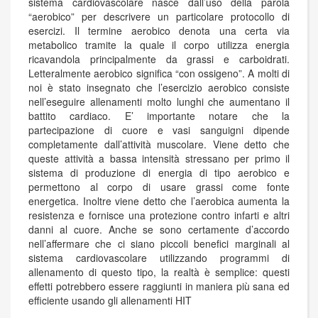
sistema cardiovascolare nasce dall’uso della parola
“aerobico” per descrivere un particolare protocollo di
esercizi. Il termine aerobico denota una certa via
metabolico tramite la quale il corpo utilizza energia
ricavandola principalmente da grassi e carboidrati.
Letteralmente aerobico significa “con ossigeno”. A molti di
noi è stato insegnato che l’esercizio aerobico consiste
nell’eseguire allenamenti molto lunghi che aumentano il
battito cardiaco. E’ importante notare che la
partecipazione di cuore e vasi sanguigni dipende
completamente dall’attività muscolare. Viene detto che
queste attività a bassa intensità stressano per primo il
sistema di produzione di energia di tipo aerobico e
permettono al corpo di usare grassi come fonte
energetica. Inoltre viene detto che l’aerobica aumenta la
resistenza e fornisce una protezione contro infarti e altri
danni al cuore. Anche se sono certamente d’accordo
nell’affermare che ci siano piccoli benefici marginali al
sistema cardiovascolare utilizzando programmi di
allenamento di questo tipo, la realtà è semplice: questi
effetti potrebbero essere raggiunti in maniera più sana ed
efficiente usando gli allenamenti HIT