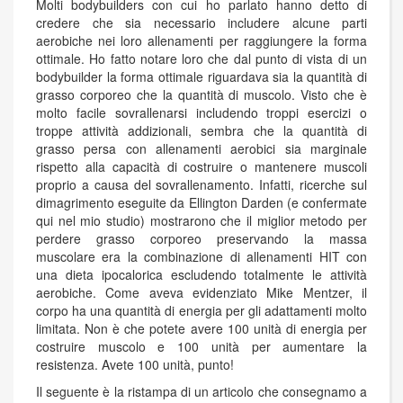
Molti bodybuilders con cui ho parlato hanno detto di
credere che sia necessario includere alcune parti
aerobiche nei loro allenamenti per raggiungere la forma
ottimale. Ho fatto notare loro che dal punto di vista di un
bodybuilder la forma ottimale riguardava sia la quantità di
grasso corporeo che la quantità di muscolo. Visto che è
molto facile sovrallenarsi includendo troppi esercizi o
troppe attività addizionali, sembra che la quantità di
grasso persa con allenamenti aerobici sia marginale
rispetto alla capacità di costruire o mantenere muscoli
proprio a causa del sovrallenamento. Infatti, ricerche sul
dimagrimento eseguite da Ellington Darden (e confermate
qui nel mio studio) mostrarono che il miglior metodo per
perdere grasso corporeo preservando la massa
muscolare era la combinazione di allenamenti HIT con
una dieta ipocalorica escludendo totalmente le attività
aerobiche. Come aveva evidenziato Mike Mentzer, il
corpo ha una quantità di energia per gli adattamenti molto
limitata. Non è che potete avere 100 unità di energia per
costruire muscolo e 100 unità per aumentare la
resistenza. Avete 100 unità, punto!
Il seguente è la ristampa di un articolo che consegnamo a