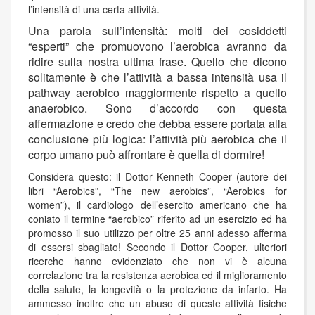
l’intensità di una certa attività.
Una parola sull’intensità: molti dei cosiddetti
“esperti” che promuovono l’aerobica avranno da
ridire sulla nostra ultima frase. Quello che dicono
solitamente è che l’attività a bassa intensità usa il
pathway aerobico maggiormente rispetto a quello
anaerobico. Sono d’accordo con questa
affermazione e credo che debba essere portata alla
conclusione più logica: l’attività più aerobica che il
corpo umano può affrontare è quella di dormire!
Considera questo: il Dottor Kenneth Cooper (autore dei
libri “Aerobics”, “The new aerobics”, “Aerobics for
women”), il cardiologo dell’esercito americano che ha
coniato il termine “aerobico” riferito ad un esercizio ed ha
promosso il suo utilizzo per oltre 25 anni adesso afferma
di essersi sbagliato! Secondo il Dottor Cooper, ulteriori
ricerche hanno evidenziato che non vi è alcuna
correlazione tra la resistenza aerobica ed il miglioramento
della salute, la longevità o la protezione da infarto. Ha
ammesso inoltre che un abuso di queste attività fisiche