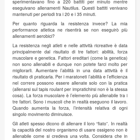
sperimentavano fino a 220 battiti per minuto mentre
eseguivano allenamenti Nautilus. Questi battiti venivano
mantenuti per periodi tra i 20 e i 35 minuti.
Per quanto riguarda la resistenza invece? La mia
performance atletica ne risentirà se non eseguirò più
allenamenti aerobici?
La resistenza negli atleti e nelle attività ricreative è data
principalmente dal risultato di tre fattori: abilità, forza
muscolare e genetica. Fattori ereditari (come la genetica)
non sono allenabili e dunque non potete farci molto per
migliorarli. Aumentare l’abilità in una data attività è il
risultato di praticarla. Per i maratoneti l’abilità e l’efficienza
nel correre possono essere allenate solo con la pratica
(allenarsi sul tapis roulant per impratichirsi non è la stessa
cosa). La forza muscolare è l’elemento più allenabile tra i
tre fattori. Sono i muscoli che in realtà eseguono il lavoro.
Quando aumenta la forza, l’intensità relativa di ogni
singolo movimento diminuisce.
Gli atleti spesso dicono di allenare il loro “fiato”. In realtà
la capacità del nostro organismo di usare ossigeno non è
allenabile come si credeva una volta. Considera che in