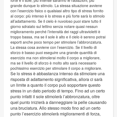
forte è il sole, più intense saranno le radiazioni, più
grande dunque lo stimolo. La stessa situazione avviene
con l’esercizio fisico o qualsiasi altro tipo di stress fornito
al corpo: più intenso è lo stress e più forte sarà lo stimolo
all’adattamento. Se il cielo è nuvoloso puoi stare tutto il
giorno sdraiato sul lettino senza notare quasi nessun
miglioramento perché l’intensità dei raggi ultravioletti è
troppo bassa, ma se il sole è alto e il cielo è sereno potrai
esporti anche poco tempo per stimolare l’abbronzatura.
La stessa cosa avviene con l’esercizio. Se il livello di
sforzo è basso puoi eseguire una grande quantità di
esercizio ma non stimolerai molto il corpo a migliorare,
ma se il livello di sforzo è molto alto sarà necessario
pochissimo esercizio per stimolare il corpo a migliorare.
Se lo stress è abbastanza intenso da stimolare una
risposta di adattamento significativa, allora ci sarà
un limite a quanto il corpo può sopportare questo
stress in un dato periodo di tempo. Fino ad un certo
punto infatti il sole stimolerà l’abbronzatura, oltre
quel punto inizierà a danneggiare la pelle causando
una bruciatura. Allo stesso modo fino ad un certo
punto l’esercizio stimolerà miglioramenti di forza,