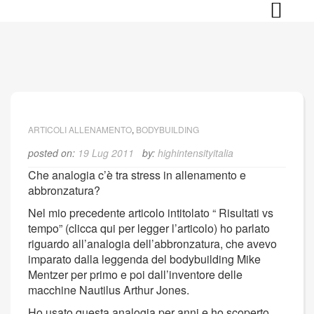
Skip
to
content
ARTICOLI ALLENAMENTO
,
BODYBUILDING
posted on:
19 Lug 2011
by:
highintensityitalia
Che analogia c’è tra stress in allenamento e
abbronzatura?
Nel mio precedente articolo intitolato “ Risultati vs
tempo” (clicca qui per legger l’articolo) ho parlato
riguardo all’analogia dell’abbronzatura, che avevo
imparato dalla leggenda del bodybuilding Mike
Mentzer per primo e poi dall’inventore delle
macchine Nautilus Arthur Jones.
Ho usato questa analogia per anni e ho scoperto