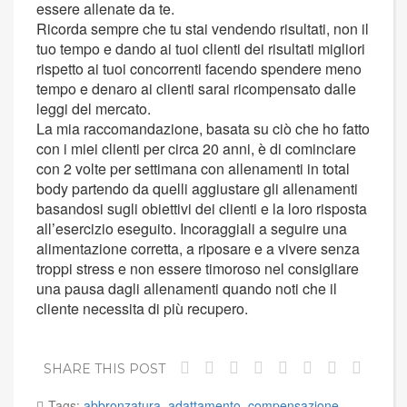
essere allenate da te.
Ricorda sempre che tu stai vendendo risultati, non il
tuo tempo e dando ai tuoi clienti dei risultati migliori
rispetto ai tuoi concorrenti facendo spendere meno
tempo e denaro ai clienti sarai ricompensato dalle
leggi del mercato.
La mia raccomandazione, basata su ciò che ho fatto
con i miei clienti per circa 20 anni, è di cominciare
con 2 volte per settimana con allenamenti in total
body partendo da quelli aggiustare gli allenamenti
basandosi sugli obiettivi dei clienti e la loro risposta
all’esercizio eseguito. Incoraggiali a seguire una
alimentazione corretta, a riposare e a vivere senza
troppi stress e non essere timoroso nel consigliare
una pausa dagli allenamenti quando noti che il
cliente necessita di più recupero.
SHARE THIS POST
Tags:
abbronzatura
,
adattamento
,
compensazione
,