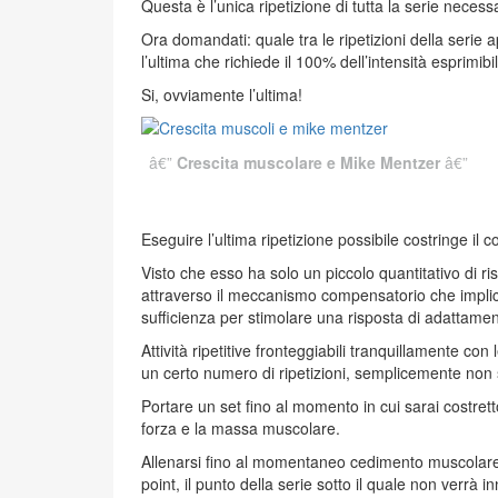
Questa è l’unica ripetizione di tutta la serie necessa
Ora domandati: quale tra le ripetizioni della serie
l’ultima che richiede il 100% dell’intensità esprimibi
Si, ovviamente l’ultima!
Crescita muscolare e Mike Mentzer
Eseguire l’ultima ripetizione possibile costringe il c
Visto che esso ha solo un piccolo quantitativo di ri
attraverso il meccanismo compensatorio che implica
sufficienza per stimolare una risposta di adatta
Attività ripetitive fronteggiabili tranquillamente c
un certo numero di ripetizioni, semplicemente non s
Portare un set fino al momento in cui sarai costret
forza e la massa muscolare.
Allenarsi fino al momentaneo cedimento muscolare, in
point, il punto della serie sotto il quale non verr