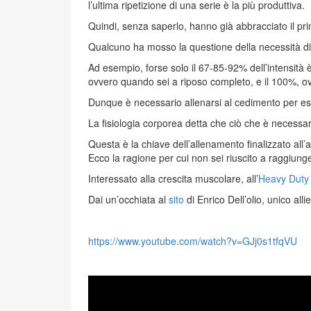
l’ultima ripetizione di una serie è la più produttiva.
Quindi, senza saperlo, hanno già abbracciato il prim
Qualcuno ha mosso la questione della necessità di a
Ad esempio, forse solo il 67-85-92% dell’intensità è
ovvero quando sei a riposo completo, e il 100%, ov
Dunque è necessario allenarsi al cedimento per esser
La fisiologia corporea detta che ciò che è necessa
Questa è la chiave dell’allenamento finalizzato all
Ecco la ragione per cui non sei riuscito a raggiunger
Interessato alla crescita muscolare, all’
Heavy Duty
Dai un’occhiata al
sito
di Enrico Dell’olio, unico all
https://www.youtube.com/watch?v=GJj0s1tfqVU