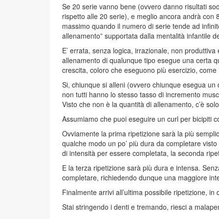
Se 20 serie vanno bene (ovvero danno risultati sod
rispetto alle 20 serie), e meglio ancora andrà con
massimo quando il numero di serie tende ad infini
allenamento” supportata dalla mentalità infantile de
E’ errata, senza logica, irrazionale, non produttiva
allenamento di qualunque tipo esegue una certa qua
crescita, coloro che eseguono più esercizio, come i
Si, chiunque si alleni (ovvero chiunque esegua un q
non tutti hanno lo stesso tasso di incremento musco
Visto che non è la quantità di allenamento, c’è solo un
Assumiamo che puoi eseguire un curl per bicipiti co
Ovviamente la prima ripetizione sarà la più semplic
qualche modo un po’ più dura da completare visto c
di intensità per essere completata, la seconda ripe
E la terza ripetizione sarà più dura e intensa. Se
completare, richiedendo dunque una maggiore inte
Finalmente arrivi all’ultima possibile ripetizione, 
Stai stringendo i denti e tremando, riesci a malape