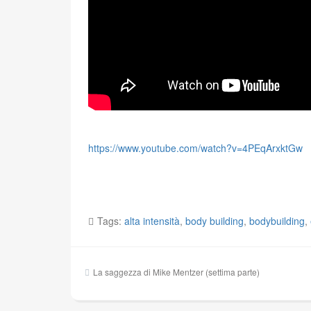
https://www.youtube.com/watch?v=4PEqArxktGw
Tags:
alta intensità
,
body building
,
bodybuilding
,
Navigazione
La saggezza di Mike Mentzer (settima parte)
articoli