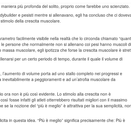
 maniera più profonda del solito, proprio come farebbe uno scienziato.
dybuilder e pesisti mentre si allenavano, egli ha concluso che ci dove
o stimolo della crescita muscolare.
metro facilmente visibile nella realtà che lo circonda chiamato “quant
che le persone che normalmente non si allenano coi pesi hanno muscoli
o massa muscolare, egli ipotizza che forse la crescita muscolare è stre
lenarsi per un certo periodo di tempo, durante il quale il volume di
, l’aumento di volume porta ad uno stallo completo nei progressi e
a inevitabilmente a peggioramenti e ad un’atrofia muscolare da
o ora non è più così evidente. Lo stimolo alla crescita non è
osì fosse infatti gli atleti otterrebbero risultati migliori con il massimo
 se la nozione del “più è meglio” è attrattiva per la sua semplicità, no
ita in questa idea. “Più è meglio” significa precisamente che: Più è