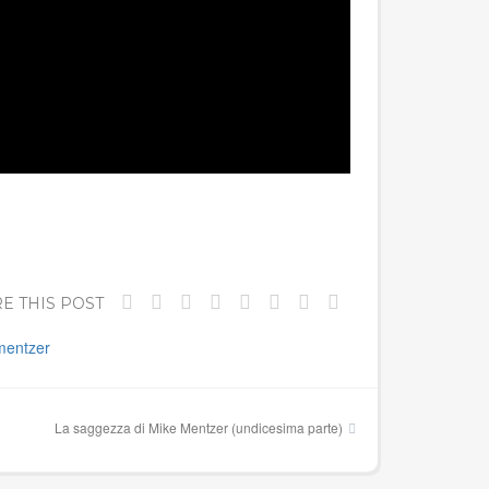
E THIS POST
mentzer
La saggezza di Mike Mentzer (undicesima parte)