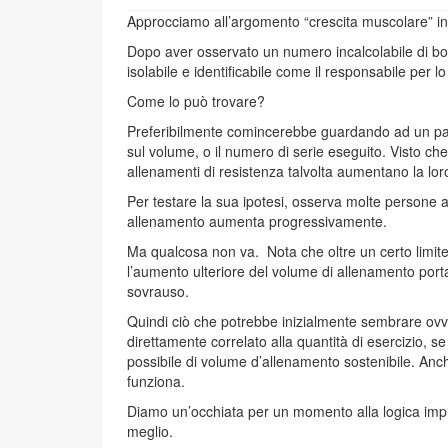
Approcciamo all’argomento “crescita muscolare” in
Dopo aver osservato un numero incalcolabile di bo
isolabile e identificabile come il responsabile per l
Come lo può trovare?
Preferibilmente comincerebbe guardando ad un para
sul volume, o il numero di serie eseguito. Visto 
allenamenti di resistenza talvolta aumentano la lor
Per testare la sua ipotesi, osserva molte persone al
allenamento aumenta progressivamente.
Ma qualcosa non va. Nota che oltre un certo limite
l’aumento ulteriore del volume di allenamento port
sovrauso.
Quindi ciò che potrebbe inizialmente sembrare ovvi
direttamente correlato alla quantità di esercizio, se c
possibile di volume d’allenamento sostenibile. Anche
funziona.
Diamo un’occhiata per un momento alla logica implic
meglio.