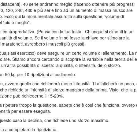
disfacenti), 40 serie andranno meglio (facendo ottenere più progressi
 80, 120, 240, 480 e più serie fino ad un aumento di massa muscolare
to. Ecco qui la monumentale assurdità sulla questione “volume di
l “più è meglio”.
 e controproduttiva. (Pensa con la tua testa. Chiunque si cimenti in un
ntità di volume. Se il volume in sè fosse la chiave per stimolare la
 maratoneti, avrebbero i muscoli più grossi).
ualsiasi esercizio) deve eseguire un certo volume di allenamento. La ma
lare. Stiamo ancora cercando di scoprire la variabile nella teoria dell’
’altra possibilità di scelta: la qualità, o intensità, dello sforzo.
n 50 kg per 10 ripetizioni al cedimento.
e, ovvero quella che richiederà meno intensità. Ti affaticherà un poco,
he richiede un’intensità di sforzo maggiore della prima. Visto che la pr
tizione può richiederne il 15-20%.
nza ripetere troppo la questione, sapete che è così che funziona, ovver
nsità per essere eseguita.
in questo caso la decima, che richiede uno sforzo massimo.
na a completare la ripetizione.