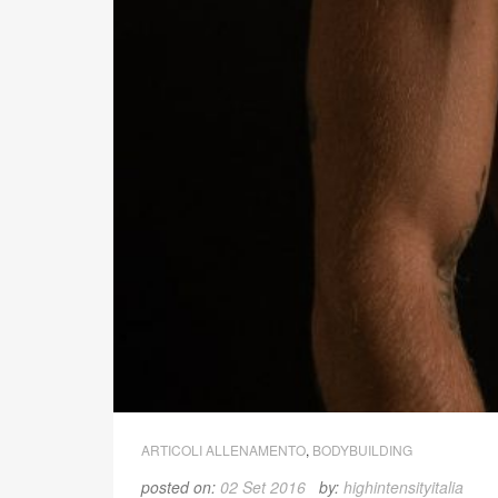
ARTICOLI ALLENAMENTO
,
BODYBUILDING
posted on:
02 Set 2016
by:
highintensityitalia