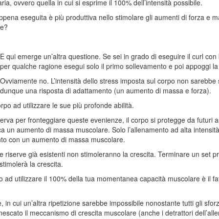
ria, ovvero quella in cui si esprime il 100% dell’intensità possibile.
 appena eseguita è più produttiva nello stimolare gli aumenti di forza e
le?
E qui emerge un’altra questione. Se sei in grado di eseguire il curl con
per qualche ragione esegui solo il primo sollevamento e poi appoggi la 
Ovviamente no. L’intensità dello stress imposta sul corpo non sarebbe su
dunque una risposta di adattamento (un aumento di massa e forza).
orpo ad utilizzare le sue più profonde abilità.
serva per fronteggiare queste evenienze, il corpo si protegge da futuri a
 un aumento di massa muscolare. Solo l’allenamento ad alta intensità p
mento con un aumento di massa muscolare.
on le riserve già esistenti non stimoleranno la crescita. Terminare un se
timolerà la crescita.
to ad utilizzare il 100% della tua momentanea capacità muscolare è il fa
 cui un’altra ripetizione sarebbe impossibile nonostante tutti gli sforzi
à innescato il meccanismo di crescita muscolare (anche i detrattori dell