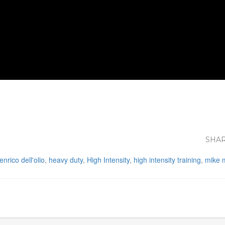
SHAR
enrico dell'olio
,
heavy duty
,
High Intensity
,
high intensity training
,
mike 