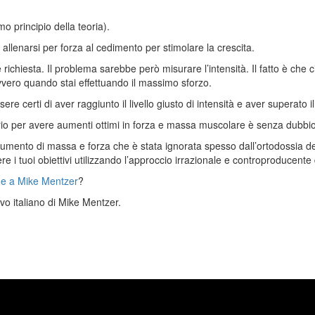
o principio della teoria).
llenarsi per forza al cedimento per stimolare la crescita.
 richiesta. Il problema sarebbe però misurare l’intensità. Il fatto è che 
vero quando stai effettuando il massimo sforzo.
e certi di aver raggiunto il livello giusto di intensità e aver superato i
rio per avere aumenti ottimi in forza e massa muscolare è senza dubbio 
’aumento di massa e forza che è stata ignorata spesso dall’ortodossia del
e i tuoi obiettivi utilizzando l’approccio irrazionale e controproducente 
 e a Mike Mentzer
?
ievo italiano di Mike Mentzer.