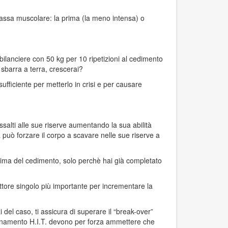
 massa muscolare: la prima (la meno intensa) o
 bilanciere con 50 kg per 10 ripetizioni al cedimento
sbarra a terra, crescerai?
fficiente per metterlo in crisi e per causare
ssalti alle sue riserve aumentando la sua abilità
uò forzare il corpo a scavare nelle sue riserve a
t prima del cedimento, solo perchè hai già completato
ttore singolo più importante per incrementare la
 del caso, ti assicura di superare il “break-over”
’allenamento H.I.T. devono per forza ammettere che