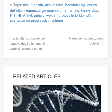
Tags:
alta intensità
,
alto volume
,
bodybuilding
,
enrico
dell'olio
,
frequenza
,
german volume training
,
heavy duty
,
HIT
,
HITA
,
hvt
,
principi weider
,
protocollo ibrido hd/zt
,
sovraccarico progressivo
,
volume
Navigazione
Le (molte) conseguenze
Allenamento, ripetizioni e
articoli
obiettivi
negative degli allenamenti
aerobici (seconda parte)
RELATED ARTICLES