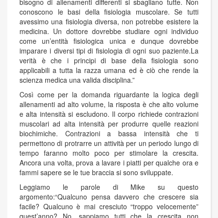
bisogno di allenamenti differenti si sbagliano tutte. Non
conoscono le basi della fisiologia muscolare. Se tutti
avessimo una fisiologia diversa, non potrebbe esistere la
medicina. Un dottore dovrebbe studiare ogni individuo
come un’entità fisiologica unica e dunque dovrebbe
imparare i diversi tipi di fisiologia di ogni suo paziente.La
verità è che i principi di base della fisiologia sono
applicabili a tutta la razza umana ed è ciò che rende la
scienza medica una valida disciplina.”
Così come per la domanda riguardante la logica degli
allenamenti ad alto volume, la risposta è che alto volume
e alta intensità si escludono. Il corpo richiede contrazioni
muscolari ad alta intensità per produrre quelle reazioni
biochimiche. Contrazioni a bassa intensità che ti
permettono di protrarre un attività per un periodo lungo di
tempo faranno molto poco per stimolare la crescita.
Ancora una volta, prova a lavare i piatti per qualche ora e
fammi sapere se le tue braccia si sono sviluppate.
Leggiamo le parole di Mike su questo
argomento:“Qualcuno pensa davvero che crescere sia
facile? Qualcuno è mai cresciuto “troppo velocemente”
quest’anno? No, sappiamo tutti che la crescita non