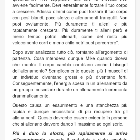
avviene facilmente. Devi letteralmente forzare il tuo corpo
a crescere. Adesso dimmi come puoi forzare il tuo corpo
con pesi blandi, poco sforzo e allenamenti tranquilli. Non
puoi ovviamente. Più duramente ti alleni e più
rapidamente crescerai. Più duramente ti alleni però e
meno tempo potrai allenarti, come del resto più
velocemente corri e meno chilometri puoi percorrere”.
Dopo aver analizzato tutto ciò, torniamo all’argomento di
partenza. Cosa intendeva dunque Mike quando diceva
che mentre il corpo cambia cambiano anche i bisogni
dell’allenamento? Semplicemente questo: più i muscoli di
un individuo diventano grossi e più diventano forti.
Conseguentemente, l’energia spesa in un allenamento da
un gruppo muscolare durante un allenamento incrementa
drammaticamente.
Questo causa un esaurimento e una stanchezza più
rapida e dunque necessiterai di più recupero tra gli
allenamenti. Questo dovrebbe essere evidente in persone
che si allenano davvero dando il massimo ad ogni serie.
Più è duro lo sforzo, più rapidamente si arriva
all’esaurimento
; quando il serbatoio è stato svuotato