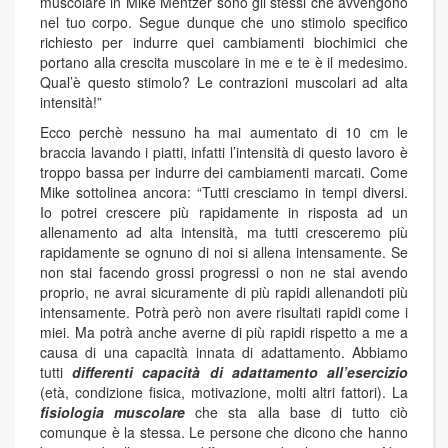
muscolare in Mike Mentzer sono gli stessi che avvengono
nel tuo corpo. Segue dunque che uno stimolo specifico
richiesto per indurre quei cambiamenti biochimici che
portano alla crescita muscolare in me e te è il medesimo.
Qual’è questo stimolo? Le contrazioni muscolari ad alta
intensità!”
Ecco perchè nessuno ha mai aumentato di 10 cm le
braccia lavando i piatti, infatti l’intensità di questo lavoro è
troppo bassa per indurre dei cambiamenti marcati. Come
Mike sottolinea ancora: “Tutti cresciamo in tempi diversi.
Io potrei crescere più rapidamente in risposta ad un
allenamento ad alta intensità, ma tutti cresceremo più
rapidamente se ognuno di noi si allena intensamente. Se
non stai facendo grossi progressi o non ne stai avendo
proprio, ne avrai sicuramente di più rapidi allenandoti più
intensamente. Potrà però non avere risultati rapidi come i
miei. Ma potrà anche averne di più rapidi rispetto a me a
causa di una capacità innata di adattamento. Abbiamo
tutti
differenti capacità di adattamento all’esercizio
(età, condizione fisica, motivazione, molti altri fattori). La
fisiologia muscolare
che sta alla base di tutto ciò
comunque è la stessa. Le persone che dicono che hanno