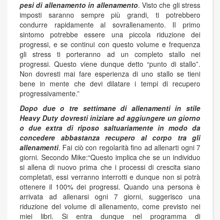
pesi di allenamento in allenamento
. Visto che gli stress
imposti saranno sempre più grandi, ti potrebbero
condurre rapidamente al sovrallenamento. Il primo
sintomo potrebbe essere una piccola riduzione dei
progressi, e se continui con questo volume e frequenza
gli stress ti porteranno ad un completo stallo nei
progressi. Questo viene dunque detto “punto di stallo”.
Non dovresti mai fare esperienza di uno stallo se tieni
bene in mente che devi dilatare i tempi di recupero
progressivamente.”
Dopo due o tre settimane di allenamenti in stile
Heavy Duty dovresti iniziare ad aggiungere un giorno
o due extra di riposo saltuariamente in modo da
concedere abbastanza recupero al corpo tra gli
allenamenti
. Fai ciò con regolarità fino ad allenarti ogni 7
giorni. Secondo Mike:“Questo implica che se un individuo
si allena di nuovo prima che i processi di crescita siano
completati, essi verranno interrotti e dunque non si potrà
ottenere il 100% dei progressi. Quando una persona è
arrivata ad allenarsi ogni 7 giorni, suggerisco una
riduzione del volume di allenamento, come previsto nei
miei libri. Si entra dunque nel programma di