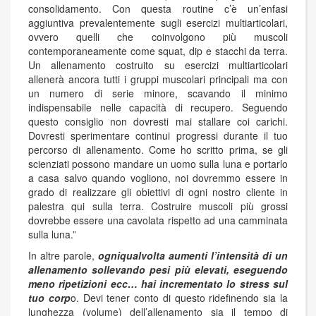
consolidamento. Con questa routine c’è un’enfasi
aggiuntiva prevalentemente sugli esercizi multiarticolari,
ovvero quelli che coinvolgono più muscoli
contemporaneamente come squat, dip e stacchi da terra.
Un allenamento costruito su esercizi multiarticolari
allenerà ancora tutti i gruppi muscolari principali ma con
un numero di serie minore, scavando il minimo
indispensabile nelle capacità di recupero. Seguendo
questo consiglio non dovresti mai stallare coi carichi.
Dovresti sperimentare continui progressi durante il tuo
percorso di allenamento. Come ho scritto prima, se gli
scienziati possono mandare un uomo sulla luna e portarlo
a casa salvo quando vogliono, noi dovremmo essere in
grado di realizzare gli obiettivi di ogni nostro cliente in
palestra qui sulla terra. Costruire muscoli più grossi
dovrebbe essere una cavolata rispetto ad una camminata
sulla luna.”
In altre parole,
ogniqualvolta aumenti l’intensità di un
allenamento sollevando pesi più elevati, eseguendo
meno ripetizioni ecc… hai incrementato lo stress sul
tuo corp
o. Devi tener conto di questo ridefinendo sia la
lunghezza (volume) dell’allenamento sia il tempo di