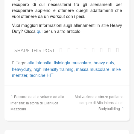
recupero di cui necessiterai tra gli allenamenti per
recuperare appieno e ottenere quegli adattamenti che
vuoi ottenere da un workout con i pesi.
Vuoi maggiori informazioni sugli allenamenti in stile Heavy
Duty? Clicca
qui
per un altro articolo
SHARE THIS POST
Tags:
alta intensità
,
fisiologia muscolare
,
heavy duty
,
heavyduty
,
high intensity training
,
massa muscolare
,
mike
mentzer
,
tecniche HIT
Navigazione
Passare da alto volume ad alta
Motivazione e sforzo parliamo
articoli
sempre di Alta Intensità nel
intensità: la storia di Gianluca
Bodybuilding
Mazzolini