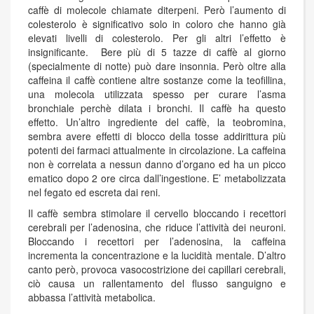
caffè di molecole chiamate diterpeni. Però l’aumento di
colesterolo è significativo solo in coloro che hanno già
elevati livelli di colesterolo. Per gli altri l’effetto è
insignificante. Bere più di 5 tazze di caffè al giorno
(specialmente di notte) può dare insonnia. Però oltre alla
caffeina il caffè contiene altre sostanze come la teofillina,
una molecola utilizzata spesso per curare l’asma
bronchiale perchè dilata i bronchi. Il caffè ha questo
effetto. Un’altro ingrediente del caffè, la teobromina,
sembra avere effetti di blocco della tosse addirittura più
potenti dei farmaci attualmente in circolazione. La caffeina
non è correlata a nessun danno d’organo ed ha un picco
ematico dopo 2 ore circa dall’ingestione. E’ metabolizzata
nel fegato ed escreta dai reni.
Il caffè sembra stimolare il cervello bloccando i recettori
cerebrali per l’adenosina, che riduce l’attività dei neuroni.
Bloccando i recettori per l’adenosina, la caffeina
incrementa la concentrazione e la lucidità mentale. D’altro
canto però, provoca vasocostrizione dei capillari cerebrali,
ciò causa un rallentamento del flusso sanguigno e
abbassa l’attività metabolica.