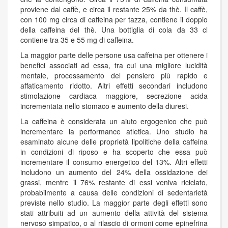
proviene dal caffè, e circa il restante 25% da thè. Il caffè,
con 100 mg circa di caffeina per tazza, contiene il doppio
della caffeina del thè. Una bottiglia di cola da 33 cl
contiene tra 35 e 55 mg di caffeina.
La maggior parte delle persone usa caffeina per ottenere i
benefici associati ad essa, tra cui una migliore lucidità
mentale, processamento del pensiero più rapido e
affaticamento ridotto. Altri effetti secondari includono
stimolazione cardiaca maggiore, secrezione acida
incrementata nello stomaco e aumento della diuresi.
La caffeina è considerata un aiuto ergogenico che può
incrementare la performance atletica. Uno studio ha
esaminato alcune delle proprietà lipolitiche della caffeina
in condizioni di riposo e ha scoperto che essa può
incrementare il consumo energetico del 13%. Altri effetti
includono un aumento del 24% della ossidazione dei
grassi, mentre il 76% restante di essi veniva riciclato,
probabilmente a causa delle condizioni di sedentarietà
previste nello studio. La maggior parte degli effetti sono
stati attribuiti ad un aumento della attività del sistema
nervoso simpatico, o al rilascio di ormoni come epinefrina