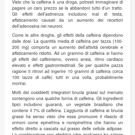
Visto che la caffeina è una droga, potresti immaginare di
pagare un caro prezzo se la abbandoni tutto d’un tratto.
Gli effetti dell’astinenza includono mal di testa,
affaticamento causati da un aumento dei recettori
dell’adenosina nei neuroni.
Come le altre droghe, gli effetti della caffeina dipendono
dalle dosi. La quantità media di caffeina per tazza (100-
200 mg) comporta un aumento dell’attività cerebrale e
affaticamento ridotto. Ad un grammo di caffeina si hanno
gli effetti del caffeinismo, ovvero ansia, ritmo cardiaco
elevato e effetti gastrointestinali. Se per qualche pazza
ragione ti ritrovi ad ingerire 10 grammi di caffeina (circa
100 tazze di caffè) tutti in una volta, probabilmente
morirai.
Molti dei cosiddetti integratori brucia grassi sul mercato
contengono una qualche forma di caffeina. Gli ingredienti
tipici includono guaranà, un vegetale brasiliano che
contiene il 7% di caffeina. L’aggiunta di caffeina ai brucia
grassi ha senso visto che essa promuove il rilascio di
ormoni come epinefrina e norepinefrina che hanno un
effetto diretto a cascata sul grasso delle cellule adipose.
La combinazione con efedrina (che anch’essa ha azione