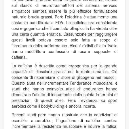
sul rilascio di neurotrasmettitori del sistema nervoso
simpatico) sembra essere la più efficace formulazione
naturale brucia grassi. Però l’efedrina è attualmente una
sostanza bandita dalla FDA. La caffeina era considerata
così ergogenica che il comitato olimpico la ha vietata oltre
una certa quantità ematica. L’assunzione per raggiungere
questi livelli poteva essere solo fatta a scopo di
incremento della performance. Alcuni ciclisti di alto livello
hanno addirittura confessato di usare supposte di
caffeina.
La caffeina è descritta come ergogenica per la grande
capacità di rilasciare grassi nel torrente ematico. Ciò
consente di risparmiare lo store di glicogeno nei muscoli.
Questo aiuta nell’incrementare l’endurance muscolare, e
studi che hanno coinvolto atleti di endurance hanno
dimostrato l’effetto di incremento della spinta in termini di
prestazioni di questi atleti. Però l’evidenza su sport
aerobici come il bodybuilding è ancora incerta.
Recenti studi però hanno mostrato che in condizioni di
esercizio anaerobico, l’ingestione di caffeina sembra
incrementare la resistenza muscolare e ridurre la fatica.