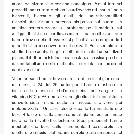
cuore ed alzare la pressione sanguigna. Alcuni farmaci
prescritti per curare problemi cardiovascolari, come i beta
bloccanti, bloccano gli effetti dei neurotrasmettitori
rilasciati dal sistema nervoso simpatico sul cuore. La
caffeina sembra essere un problema per il modo in cui
affligge il sistema cardiovascolare, ma molti studi non
hanno trovato effetti avversi significativi se non quando i
quantitativi erano davvero molto elevati. Per esempio uno
studio ha esaminato gli effetti della caffeina sui livelli
plasmatici di omocisteina, una sostanza tossica prodotta
dal metabolismo della metionina correlata con problemi
cardiovascolari.
Volontari sani hanno bevuto un litro di caffè al giorno per
un mese, e 24 dei 25 partecipanti hanno mostrato un
incremento massiccio dell’omocisteina nel sangue. La
vitamina B12 e B6 neutralizzano gli effetti dell’omocisteina
convertendola in una sostanza innocua che viene poi
metabolizzata. Un altro studio recente ha mostrato che
bere 4 tazze di caffè americano al giorno per un mese
incrementa i livelli di colesterolo. Studi precedenti hanno
mostrato che bere caffè incrementa il colesterolo. un
effetto che gli scienziati hanno correlato alla presenza nel