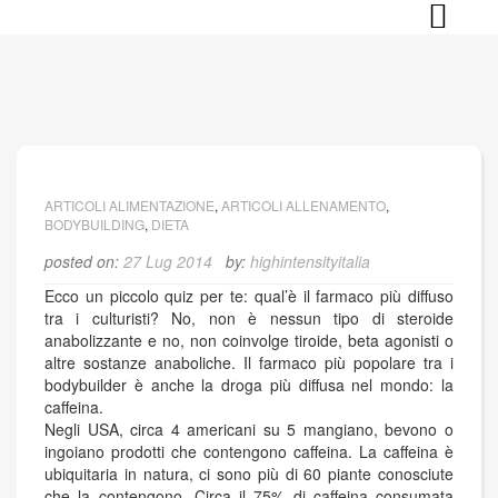
Skip
to
content
ARTICOLI ALIMENTAZIONE
,
ARTICOLI ALLENAMENTO
,
BODYBUILDING
,
DIETA
posted on:
27 Lug 2014
by:
highintensityitalia
Ecco un piccolo quiz per te: qual’è il farmaco più diffuso
tra i culturisti? No, non è nessun tipo di steroide
anabolizzante e no, non coinvolge tiroide, beta agonisti o
altre sostanze anaboliche. Il farmaco più popolare tra i
bodybuilder è anche la droga più diffusa nel mondo: la
caffeina.
Negli USA, circa 4 americani su 5 mangiano, bevono o
ingoiano prodotti che contengono caffeina. La caffeina è
ubiquitaria in natura, ci sono più di 60 piante conosciute
che la contengono. Circa il 75% di caffeina consumata