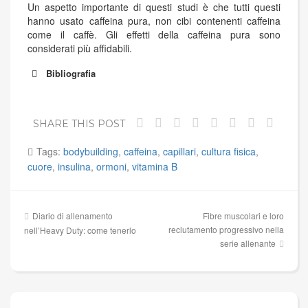
Un aspetto importante di questi studi è che tutti questi
hanno usato caffeina pura, non cibi contenenti caffeina
come il caffè. Gli effetti della caffeina pura sono
considerati più affidabili.
Bibliografia
SHARE THIS POST
Tags:
bodybuilding
,
caffeina
,
capillari
,
cultura fisica
,
cuore
,
insulina
,
ormoni
,
vitamina B
Navigazione
Diario di allenamento
Fibre muscolari e loro
articoli
reclutamento progressivo nella
nell’Heavy Duty: come tenerlo
serie allenante