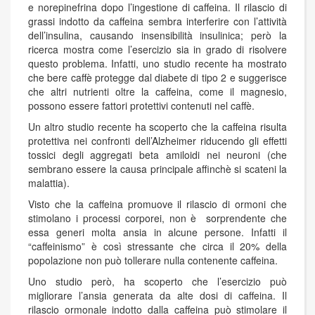
e norepinefrina dopo l’ingestione di caffeina. Il rilascio di
grassi indotto da caffeina sembra interferire con l’attività
dell’insulina, causando insensibilità insulinica; però la
ricerca mostra come l’esercizio sia in grado di risolvere
questo problema. Infatti, uno studio recente ha mostrato
che bere caffè protegge dal diabete di tipo 2 e suggerisce
che altri nutrienti oltre la caffeina, come il magnesio,
possono essere fattori protettivi contenuti nel caffè.
Un altro studio recente ha scoperto che la caffeina risulta
protettiva nei confronti dell’Alzheimer riducendo gli effetti
tossici degli aggregati beta amiloidi nei neuroni (che
sembrano essere la causa principale affinchè si scateni la
malattia).
Visto che la caffeina promuove il rilascio di ormoni che
stimolano i processi corporei, non è sorprendente che
essa generi molta ansia in alcune persone. Infatti il
“caffeinismo” è così stressante che circa il 20% della
popolazione non può tollerare nulla contenente caffeina.
Uno studio però, ha scoperto che l’esercizio può
migliorare l’ansia generata da alte dosi di caffeina. Il
rilascio ormonale indotto dalla caffeina può stimolare il