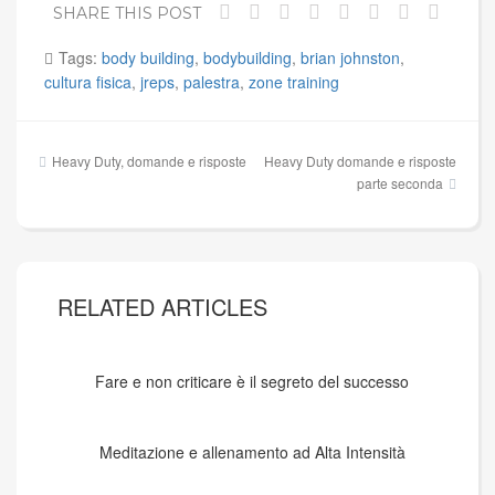
SHARE THIS POST
Tags:
body building
,
bodybuilding
,
brian johnston
,
cultura fisica
,
jreps
,
palestra
,
zone training
Navigazione
Heavy Duty, domande e risposte
Heavy Duty domande e risposte
articoli
parte seconda
RELATED ARTICLES
Fare e non criticare è il segreto del successo
Meditazione e allenamento ad Alta Intensità