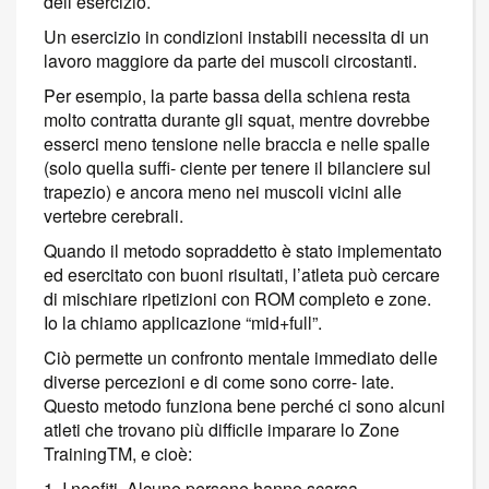
dell’esercizio.
Un esercizio in condizioni instabili necessita di un
lavoro maggiore da parte dei muscoli circostanti.
Per esempio, la parte bassa della schiena resta
molto contratta durante gli squat, mentre dovrebbe
esserci meno tensione nelle braccia e nelle spalle
(solo quella suffi- ciente per tenere il bilanciere sul
trapezio) e ancora meno nei muscoli vicini alle
vertebre cerebrali.
Quando il metodo sopraddetto è stato implementato
ed esercitato con buoni risultati, l’atleta può cercare
di mischiare ripetizioni con ROM completo e zone.
Io la chiamo applicazione “mid+full”.
Ciò permette un confronto mentale immediato delle
diverse percezioni e di come sono corre- late.
Questo metodo funziona bene perché ci sono alcuni
atleti che trovano più difficile imparare lo Zone
TrainingTM, e cioè:
1. I neofiti. Alcune persone hanno scarsa