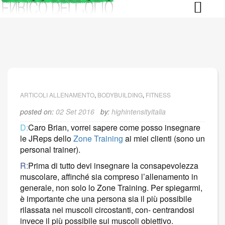
Skip
to
content
ARTICOLI ALLENAMENTO
,
BODYBUILDING
,
FITNESS
posted on:
02 Set 2016
by:
highintensityitalia
D:
Caro Brian, vorrei sapere come posso insegnare
le JReps dello
Zone Training
ai miei clienti (sono un
per
sonal trainer).
R:
Prima di tutto devi insegnare la consapevolezza
muscolare, affinché sia compreso l’allenamento in
generale, non solo lo Zone Training. Per spiegarmi,
è importante che una persona
sia il più possibile
rilassata nei muscoli circostanti, con- centrandosi
invece il più possibile sui muscoli obiettivo.