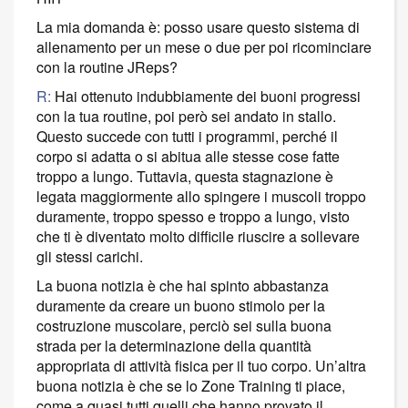
La mia domanda è: posso usare questo sistema di
allenamento per un mese o due per poi ricominciare
con la routine JReps?
R:
Hai ottenuto indubbiamente dei buoni progressi
con la tua routine, poi però sei andato in stallo.
Questo succede con tutti i programmi, perché il
corpo si adatta o si abitua alle stesse cose fatte
troppo a lungo. Tuttavia, questa stagnazione è
legata maggiormente allo spingere
i muscoli troppo
duramente, troppo spesso e troppo a lungo, visto
che ti è diventato molto difficile riuscire a sollevare
gli stessi carichi.
La buona notizia è che hai spinto abbastanza
duramente da creare un buono stimolo per la
costruzione muscolare, perciò sei sulla buona
strada per la determinazione della quantità
appropriata di attività fisica per il tuo corpo. Un’altra
buona notizia è che se lo Zone Training ti piace,
come a quasi tutti quelli che hanno provato il