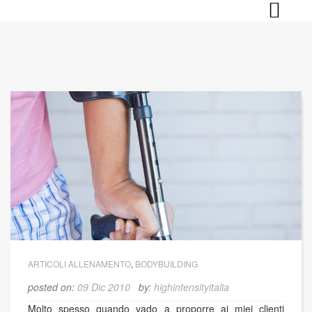
Skip
to
content
ARTICOLI ALLENAMENTO
,
BODYBUILDING
posted on:
09 Dic 2010
by:
highintensityitalia
Molto spesso quando vado a proporre ai miei clienti