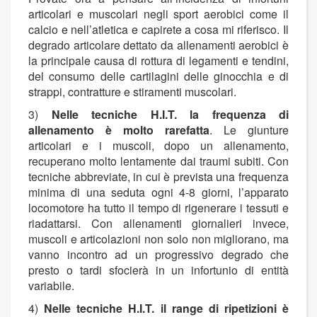
articolari e muscolari negli sport aerobici come il
calcio e nell’atletica e capirete a cosa mi riferisco. Il
degrado articolare dettato da allenamenti aerobici è
la principale causa di rottura di legamenti e tendini,
del consumo delle cartilagini delle ginocchia e di
strappi, contratture e stiramenti muscolari.
3)
Nelle tecniche H.I.T. la frequenza di
allenamento è molto rarefatta
. Le giunture
articolari e i muscoli, dopo un allenamento,
recuperano molto lentamente dai traumi subiti. Con
tecniche abbreviate, in cui è prevista una frequenza
minima di una seduta ogni 4-8 giorni, l’apparato
locomotore ha tutto il tempo di rigenerare i tessuti e
riadattarsi. Con allenamenti giornalieri invece,
muscoli e articolazioni non solo non migliorano, ma
vanno incontro ad un progressivo degrado che
presto o tardi sfocierà in un infortunio di entità
variabile.
4)
Nelle tecniche H.I.T. il range di ripetizioni è