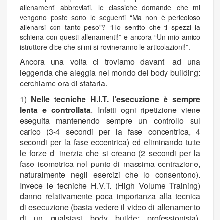
allenamenti abbreviati, le classiche domande che mi
vengono poste sono le seguenti “Ma non è pericoloso
allenarsi con tanto peso”? “Ho sentito che ti spezzi la
schiena con questi allenamenti!” e ancora “Un mio amico
istruttore dice che si mi si rovineranno le articolazioni!”.
Ancora una volta ci troviamo davanti ad una
leggenda che aleggia nel mondo del body building:
cerchiamo ora di sfatarla.
1)
Nelle tecniche H.I.T. l’esecuzione è sempre
lenta e controllata
. Infatti ogni ripetizione viene
eseguita mantenendo sempre un controllo sul
carico (3-4 secondi per la fase concentrica, 4
secondi per la fase eccentrica) ed eliminando tutte
le forze di inerzia che si creano (2 secondi per la
fase isometrica nel punto di massima contrazione,
naturalmente negli esercizi che lo consentono).
Invece le tecniche H.V.T. (High Volume Training)
danno relativamente poca importanza alla tecnica
di esecuzione (basta vedere il video di allenamento
di un qualsiasi body builder professionista),