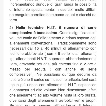
incrementando dunque di gran lunga le possibilità
di infortunio specialmente in esercizi molto difficili
da eseguire correttamente come squat e stacchi da
terra.
2)
Nelle tecniche H.I.T. il numero di serie
complessivo è bassissimo
. Questo significa che il
volume totale dell’allenamento è ridotto rispetto agli
allenamenti convenzionali. Tradizionalmente sono
necessari dai 15 ai 40 minuti di allenamento con
tecniche abbreviate ( con 4-5 serie totali allenanti)
;gli allenamenti H.V.T. superano abbondantemente
l’ora, arrivando nei casi più estremi fino a 2 ore e
mezzo per seduta ( con anche 40 serie
complessive!!). Ne possiamo dunque dedurre da
tutto ciò che il carico su muscoli e articolazioni sarà
molto più ridotto con allenamenti H.I.T. rispetto ad
allenamenti ad alto volume. Non dimenticate infatti
che allenamenti ad alto volume, vista la loro durata,
diventano degli allenamenti aerobici veri e propri.
Provate ora a pensare all’incidenza di infortuni