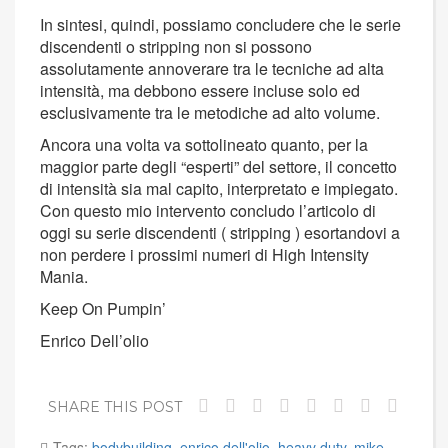
In sintesi, quindi, possiamo concludere che le serie
discendenti o stripping non si possono
assolutamente annoverare tra le tecniche ad alta
intensità, ma debbono essere incluse solo ed
esclusivamente tra le metodiche ad alto volume.
Ancora una volta va sottolineato quanto, per la
maggior parte degli “esperti” del settore, il concetto
di intensità sia mal capito, interpretato e impiegato.
Con questo mio intervento concludo l’articolo di
oggi su serie discendenti ( stripping ) esortandovi a
non perdere i prossimi numeri di High Intensity
Mania.
Keep On Pumpin’
Enrico Dell’olio
SHARE THIS POST
Tags:
bodybuilding
,
enrico dell'olio
,
heavy duty
,
mike