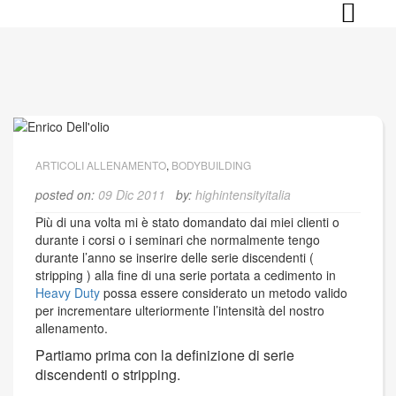
Skip
to
content
ARTICOLI ALLENAMENTO
,
BODYBUILDING
posted on:
09 Dic 2011
by:
highintensityitalia
Più di una volta mi è stato domandato dai miei clienti o
durante i corsi o i seminari che normalmente tengo
durante l’anno se inserire delle serie discendenti (
stripping ) alla fine di una serie portata a cedimento in
Heavy Duty
possa essere considerato un metodo valido
per incrementare ulteriormente l’intensità del nostro
allenamento.
Partiamo prima con la definizione di serie
discendenti o stripping.