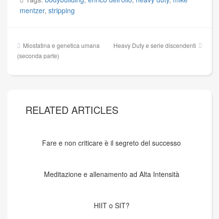
mentzer
,
stripping
Navigazione
Miostatina e genetica umana
Heavy Duty e serie discendenti
articoli
(seconda parte)
RELATED ARTICLES
Fare e non criticare è il segreto del successo
Meditazione e allenamento ad Alta Intensità
HIIT o SIT?