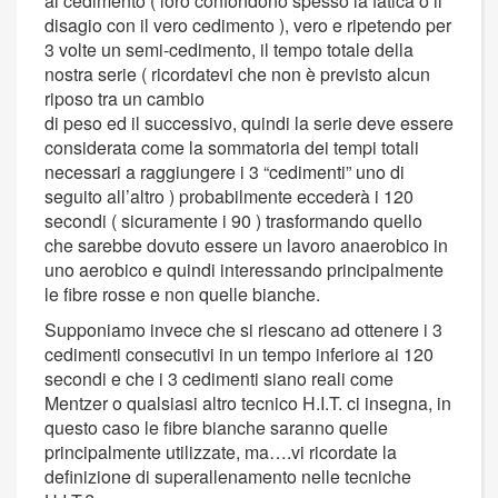
al cedimento ( loro confondono spesso la fatica o il
disagio con il vero cedimento ), vero e ripetendo per
3 volte un semi-cedimento, il tempo totale della
nostra serie ( ricordatevi che non è previsto alcun
riposo tra un cambio
di peso ed il successivo, quindi la serie deve essere
considerata come la sommatoria dei tempi totali
necessari a raggiungere i 3 “cedimenti” uno di
seguito all’altro ) probabilmente eccederà i 120
secondi ( sicuramente i 90 ) trasformando quello
che sarebbe dovuto essere un lavoro anaerobico in
uno aerobico e quindi interessando principalmente
le fibre rosse e non quelle bianche.
Supponiamo invece che si riescano ad ottenere i 3
cedimenti consecutivi in un tempo inferiore ai 120
secondi e che i 3 cedimenti siano reali come
Mentzer o qualsiasi altro tecnico H.I.T. ci insegna, in
questo caso le fibre bianche saranno quelle
principalmente utilizzate, ma….vi ricordate la
definizione di superallenamento nelle tecniche