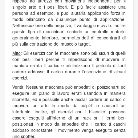
rispetto ad attrezzi con movimenti indipendenti per il
singolo arto e i pesi liberi. E’ più facile assistere una
persona ad esempio, e puoi aiutarla applicando forza in
modo bilanciato da qualunque punto di applicazione.
Nell’esecuzione delle negative, il vantaggio è ovvio. Inoltre
questo tipo di macchinari richiede un controllo motorio
generalmente inferiore, permettendoti di concentrarti di
più sulla contrazione del muscolo target.
Mito
: Gli esercizi con le macchine sono più sicuri di quelli
con pesi liberi perchè ti impediscono di muovere in
maniera errata il carico e minimizzano il pericolo di farti
cadere addosso il carico durante l’esecuzione di alcuni
esercizi.
Verità: Nessuna macchina può impedirti di posizionarti ed
eseguire un piano di lavoro errati usandola in maniera
scorretta, ed è possibile anche lasciar cadere un carico o
muovere un arto in modo da colpirti o causarti un
infortunio. Inoltre, gli esercizi con i bilancieri possono
essere eseguiti all’interno di un rack on i fermi ben
posizionati in modo da impedire che il carico ti caschi
addosso nonostante il movimento venga eseguito senza
uno spotter.