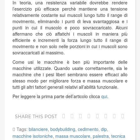
In teoria, una resistenza variabile dovrebbe rendere
l’esercizio più efficace perchè mantiene una tensione
relativamente costante sui muscoli lungo tutto il range di
movimento, eliminando i punti di leva svantaggiosa e i
punti in cui il muscolo e poco sovraccaricato. Alcuni
affermano che ciò affatichi i muscoli in maniera più
efficiente e incrementi la forza lungo tutto il range di
movimento e non solo nelle porzioni in cui i muscoli sono
sovraccaricati al massimo.
Come usi le macchine è ben più importante delle
macchine utilizzate. Quando usate correttamente, sia le
macchine che i pesi liberi sembrano essere efficaci allo
stesso modo per migliorare forza e massa muscolare e
tutti gli altri fattori generali relativi all’abilità funzionale.
Per leggere la prima parte dell’articolo clicca
qui
.
SHARE THIS POST
Tags:
bilanciere
,
bodybuilding
,
cedimento
,
dip
,
macchine isotoniche
,
massa muscolare
,
palestra
,
tecnica