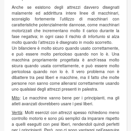
Anche se esistono degli attrezzi davvero disegnati
malamente ed addirittura intere linee di macchinari,
sconsiglio fortemente l’utilizzo di macchinari con
caratteristiche potenzialmente dannose, come macchinari
motorizzati che incrementano molto il carico durante la
fase negativa; in ogni caso il rischio di infortunio si alza
molto quando l’attrezzo è disegnato in modo scorretto.
Un bilanciere è molto sicuro quando usato correttamente,
e può essere molto pericoloso quando non lo è. Una
macchina propriamente progettata è anch’essa molto
sicura quando usata correttamente, e può essere molto
pericolosa quando non lo è. Il vero problema non è
dibattere tra pesi liberi e macchine, ma il fatto che molte
persone non sanno come allenarsi correttamente usando
uno qualsiasi degli attrezzi presenti in palestra.
Mito
: Le macchine vanno bene per i principianti, ma gli
atleti avanzati dovrebbero usare i pesi liberi.
Verità
: Molti esercizi con attrezzi spesso richiedono meno
controllo motorio e sono più semplici da imparare rispetto
a quelli eseguiti con pesi liberi, rendendoli quindi perfetti
per i principianti. Però, non ci sono vantaggi nell’eseguire