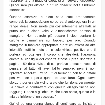
rappresenta una maggior capacità di riserva di glicogeno.
Quindi sarà più difficile in futuro ricadere nella sindrome
metabolica.
Quando esercizio e dieta sono stati propriamente
compresi, la composizione corporea si autoregolerà in un
range ideale. Non sarete più costantemente affamati, al
punto che qualche volta vi dimenticherete persino di
mangiare. Non dovrete più pesare il cibo, contare le
calorie e camminare sul tappeto per ore. Quando
mangiate in maniera appropriata e pratichi attività ad alta
intensità metti in moto un circolo vizioso positivo che ti
porterà ad ottenere il corpo che desideri. Paragona
questo al consiglio dell’esperta fitness Oprah riportato a
pagina 152 della rivista di cui parlavo prima: “Invece di
pensare al fatto di aver fallito sempre, perchè non
riprovare ancora? Prendi i tuoi fallimenti con te e rimani
positiva, non importa quanti tentativi farai. Ogni nuovo
sforzo ti porterà più vicino a ciò che funziona veramente.
La chiave è combattere con questo disagio finchè non
raggiungi il peso e gli obiettivi che ti sei posta, questa è la
mia definizione di un successo”
Quindi ad una donna stanca di continuare ad insistere