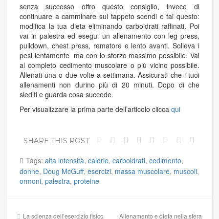
senza successo offro questo consiglio, invece di
continuare a camminare sul tappeto scendi e fai questo:
modifica la tua dieta eliminando carboidrati raffinati. Poi
vai in palestra ed esegui un allenamento con leg press,
pulldown, chest press, rematore e lento avanti. Solleva i
pesi lentamente ma con lo sforzo massimo possibile. Vai
al completo cedimento muscolare o più vicino possibile.
Allenati una o due volte a settimana. Assicurati che i tuoi
allenamenti non durino più di 20 minuti. Dopo di che
siediti e guarda cosa succede.
Per visualizzare la prima parte dell’articolo clicca
qui
SHARE THIS POST
Tags:
alta intensità
,
calorie
,
carboidrati
,
cedimento
,
donne
,
Doug McGuff
,
esercizi
,
massa muscolare
,
muscoli
,
ormoni
,
palestra
,
proteine
Navigazione
La scienza dell’esercizio fisico
Allenamento e dieta nella sfera