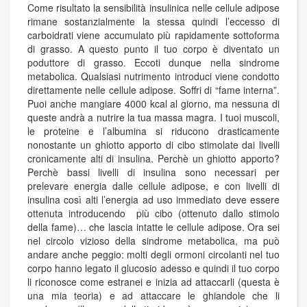
Come risultato la sensibilità insulinica nelle cellule adipose
rimane sostanzialmente la stessa quindi l’eccesso di
carboidrati viene accumulato più rapidamente sottoforma
di grasso. A questo punto il tuo corpo è diventato un
poduttore di grasso. Eccoti dunque nella sindrome
metabolica. Qualsiasi nutrimento introduci viene condotto
direttamente nelle cellule adipose. Soffri di “fame interna”.
Puoi anche mangiare 4000 kcal al giorno, ma nessuna di
queste andrà a nutrire la tua massa magra. I tuoi muscoli,
le proteine e l’albumina si riducono drasticamente
nonostante un ghiotto apporto di cibo stimolate dai livelli
cronicamente alti di insulina. Perchè un ghiotto apporto?
Perchè bassi livelli di insulina sono necessari per
prelevare energia dalle cellule adipose, e con livelli di
insulina così alti l’energia ad uso immediato deve essere
ottenuta introducendo più cibo (ottenuto dallo stimolo
della fame)… che lascia intatte le cellule adipose. Ora sei
nel circolo vizioso della sindrome metabolica, ma può
andare anche peggio: molti degli ormoni circolanti nel tuo
corpo hanno legato il glucosio adesso e quindi il tuo corpo
li riconosce come estranei e inizia ad attaccarli (questa è
una mia teoria) e ad attaccare le ghiandole che li