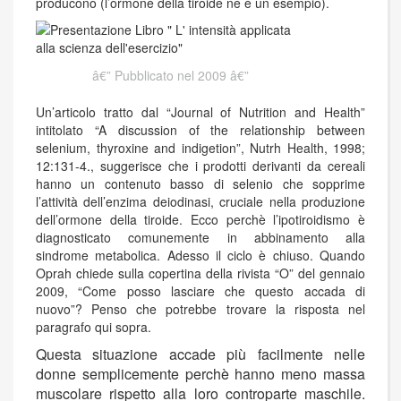
producono (l’ormone della tiroide ne è un esempio).
Pubblicato nel 2009
Un’articolo tratto dal “Journal of Nutrition and Health”
intitolato “A discussion of the relationship between
selenium, thyroxine and indigetion”, Nutrh Health, 1998;
12:131-4., suggerisce che i prodotti derivanti da cereali
hanno un contenuto basso di selenio che sopprime
l’attività dell’enzima deiodinasi, cruciale nella produzione
dell’ormone della tiroide. Ecco perchè l’ipotiroidismo è
diagnosticato comunemente in abbinamento alla
sindrome metabolica. Adesso il ciclo è chiuso. Quando
Oprah chiede sulla copertina della rivista “O” del gennaio
2009, “Come posso lasciare che questo accada di
nuovo”? Penso che potrebbe trovare la risposta nel
paragrafo qui sopra.
Questa situazione accade più facilmente nelle
donne semplicemente perchè hanno meno massa
muscolare rispetto alla loro controparte maschile.