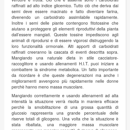
raffinati ad alto indice glicemico. Tutto ciò che deriva dai
semi deve essere macinato e fatto diventare farina,
divenendo un carboidrato assimilabile rapidamente.
Inoltre i semi delle piante contengono fitotossine che
aiutano a proteggere gli elementi riproduttivi della pianta
dall’essere mangiati. Queste tossine impediscono agli
animali di riprodursi e di essere vigorosi distruggendo la
loro funzionalità ormonale. Alti apporti di carboidrati
raffinati creeranno la cascata di eventi descritta sopra.
Mangiando una naturale dieta in stile cacciatore-
raccoglitore e usando allenamenti H.I.T. puoi iniziare a
combattere la sindrome metabolica. Un fatto importante
da ricordare è che queste degenerazioni ma anche i
miglioramenti avvengono più rapidamente nelle donne
perchè hanno meno massa muscolare.
Mangiando correttamente e usando allenamenti ad alta
intensità la situazione verrà risolta in maniera efficace
perchè la smobilitazione di una grossa quantità di
glucosio rappresenta una grande percentuale delle
riserve totali di glicogeno. Una volta che la situazione è
stata ribaltata, una maggiore massa muscolare