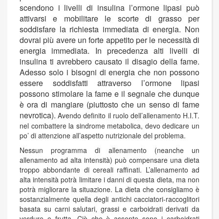
scendono i livelli di insulina l’ormone lipasi può
attivarsi e mobilitare le scorte di grasso per
soddisfare la richiesta immediata di energia. Non
dovrai più avere un forte appetito per le necessità di
energia immediata. In precedenza alti livelli di
insulina ti avrebbero causato il disagio della fame.
Adesso solo i bisogni di energia che non possono
essere soddisfatti attraverso l’ormone lipasi
possono stimolare la fame e il segnale che dunque
è ora di mangiare (piuttosto che un senso di fame
nevrotica).
Avendo definito il ruolo dell’allenamento H.I.T.
nel combattere la sindrome metabolica, devo dedicare un
po’ di attenzione all’aspetto nutrizionale del problema.
Nessun programma di allenamento (neanche un
allenamento ad alta intensità) può compensare una dieta
troppo abbondante di cereali raffinati. L’allenamento ad
alta intensità potrà limitare i danni di questa dieta, ma non
potrà migliorare la situazione. La dieta che consigliamo è
sostanzialmente quella degli antichi cacciatori-raccoglitori
basata su carni salutari, grassi e carboidrati derivati da
verdure e frutta. Ciò che è assente sono i carboidrati