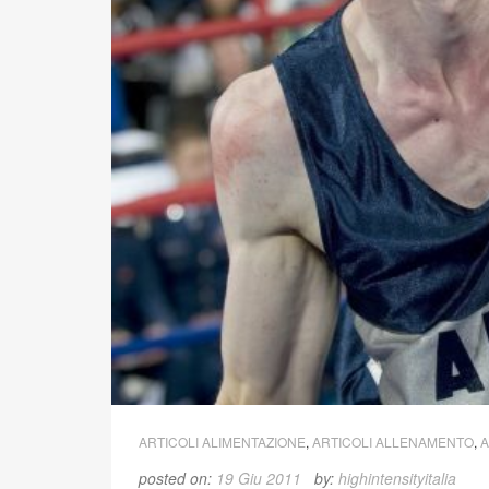
ARTICOLI ALIMENTAZIONE
,
ARTICOLI ALLENAMENTO
,
A
posted on:
19 Giu 2011
by:
highintensityitalia