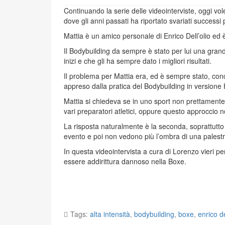
Continuando la serie delle videointerviste, oggi vo
dove gli anni passati ha riportato svariati successi 
Mattia è un amico personale di Enrico Dell’olio ed
Il Bodybuilding da sempre è stato per lui una grand
inizi e che gli ha sempre dato i migliori risultati.
Il problema per Mattia era, ed è sempre stato, conc
appreso dalla pratica del Bodybuilding in versione 
Mattia si chiedeva se in uno sport non prettamente
vari preparatori atletici, oppure questo approccio n
La risposta naturalmente è la seconda, soprattutto 
evento e poi non vedono più l’ombra di una palestra
In questa videointervista a cura di Lorenzo vieri pe
essere addirittura dannoso nella Boxe.
Tags:
alta intensità
,
bodybuilding
,
boxe
,
enrico de