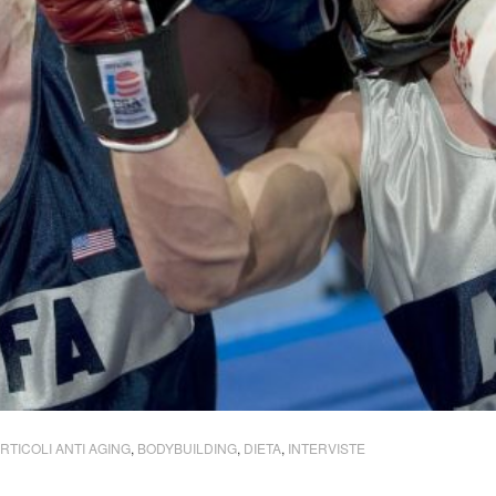
RTICOLI ANTI AGING
,
BODYBUILDING
,
DIETA
,
INTERVISTE