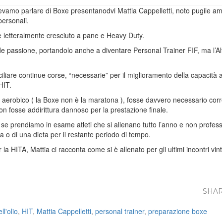
levamo parlare di Boxe presentanodvi Mattia Cappelletti, noto pugile am
personali.
 è letteralmente cresciuto a pane e Heavy Duty.
e passione, portandolo anche a diventare Personal Trainer FIF, ma l’Alta 
iliare continue corse, “necessarie” per il miglioramento della capacità
HIT.
 aerobico ( la Boxe non è la maratona ), fosse davvero necessario corre
on fosse addirittura dannoso per la prestazione finale.
se prendiamo in esame atleti che si allenano tutto l’anno e non professi
 o di una dieta per il restante periodo di tempo.
r la HITA, Mattia ci racconta come si è allenato per gli ultimi incontri 
SHAR
ll'olio
,
HIT
,
Mattia Cappelletti
,
personal trainer
,
preparazione boxe