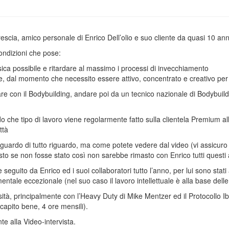
scia, amico personale di Enrico Dell’olio e suo cliente da quasi 10 ann
ondizioni che pose:
isica possibile e ritardare al massimo i processi di invecchiamento
 dal momento che necessito essere attivo, concentrato e creativo per 
e con il Bodybuilding, andare poi da un tecnico nazionale di Bodybuil
che tipo di lavoro viene regolarmente fatto sulla clientela Premium al
ttà
guardo di tutto riguardo, ma come potete vedere dal video (vi assicuro 
 resto se non fosse stato così non sarebbe rimasto con Enrico tutti questi 
seguito da Enrico ed i suoi collaboratori tutto l’anno, per lui sono stati
ntale eccezionale (nel suo caso il lavoro intellettuale è alla base delle
ensità, principalmente con l’Heavy Duty di Mike Mentzer ed il Protocollo I
 capito bene, 4 ore mensili).
te alla Video-intervista.