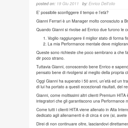
posted on:
19 Giu 2011
by:
Enrico Dell'olio
E’ possibile sconfiggere il tempo e l’età?
Gianni Ferrari è un Manager molto conosciuto a Bre
Quando Gianni si rivolse ad Enrico due furono le c
Voglio raggiungere il miglior stato di forma f
La mia Performance mentale deve migliorare,
Queste sono richieste che poco sembrano a che far
dir poco strano.
Tuttavia Gianni, conoscendo bene Enrico e sapendo 
pensato bene di rivolgersi al meglio della propria ci
Oggi Gianni ha superato i 50 anni, un’età ed un tra
di lui ha portato a questi eccezionali risultati, del
Gianni, come moltissimi altri clienti Premium HITA è 
integratori che gli garantiscono una Performance me
Come tutti i clienti HITA viene allenato in Alta Int
dedicato agli allenamenti è di circa 4 ore (si, avete
Direi di non continuare oltre, lasciandovi direttamen