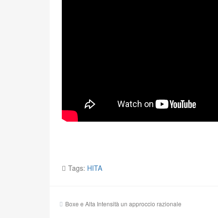
Tags:
HITA
Navigazione
Boxe e Alta Intensità un approccio razionale
articoli