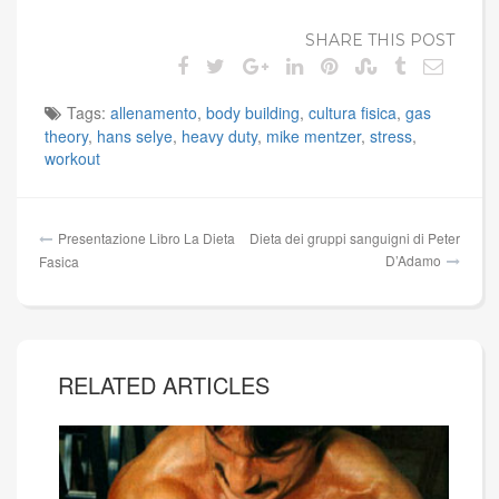
SHARE THIS POST
Tags:
allenamento
,
body building
,
cultura fisica
,
gas
theory
,
hans selye
,
heavy duty
,
mike mentzer
,
stress
,
workout
Navigazione
Presentazione Libro La Dieta
Dieta dei gruppi sanguigni di Peter
articoli
D’Adamo
Fasica
RELATED ARTICLES