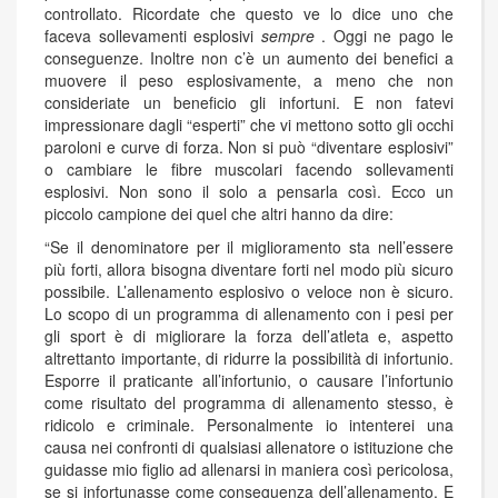
controllato. Ricordate che questo ve lo dice uno che
faceva sollevamenti esplosivi
sempre
. Oggi ne pago le
conseguenze. Inoltre non c’è un aumento dei benefici a
muovere il peso esplosivamente, a meno che non
consideriate un beneficio gli infortuni. E non fatevi
impressionare dagli “esperti” che vi mettono sotto gli occhi
paroloni e curve di forza. Non si può “diventare esplosivi”
o cambiare le fibre muscolari facendo sollevamenti
esplosivi. Non sono il solo a pensarla così. Ecco un
piccolo campione dei quel che altri hanno da dire:
“Se il denominatore per il miglioramento sta nell’essere
più forti, allora bisogna diventare forti nel modo più sicuro
possibile. L’allenamento esplosivo o veloce non è sicuro.
Lo scopo di un programma di allenamento con i pesi per
gli sport è di migliorare la forza dell’atleta e, aspetto
altrettanto importante, di ridurre la possibilità di infortunio.
Esporre il praticante all’infortunio, o causare l’infortunio
come risultato del programma di allenamento stesso, è
ridicolo e criminale. Personalmente io intenterei una
causa nei confronti di qualsiasi allenatore o istituzione che
guidasse mio figlio ad allenarsi in maniera così pericolosa,
se si infortunasse come conseguenza dell’allenamento. E