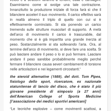
Esaminiamo come si svolge una tale contrazione.
Innanzitutto la produzione iniziale di forza farà sì che il
bilanciere acceleri il suo movimento. Il carico effettivo sarà
in realtà almeno il triplo di quello con cui si è
effettivamente cominciato. Si sta ponendo un carico
tremendo sulle strutture muscolari di supporto. A metà
dell’arco di movimento il carico è trascurabile, dal
momento che si è già impartita una grande inerzia al
peso. Sostanzialmente si sta sollevando l’aria. Ora, al
termine dell’arco di movimento, si deve fare una scelta. Si
può lasciare andare il peso o lo si può fermare. Lasciare
andare il peso sarebbe probabilmente meglio perché
fermare il bilanciere causa severi cambiamenti di torsione
nelle articolazioni e nei legamenti circostanti.”
the steroid alternative (1989), del dott. Tom Pipes,
fisiologo dello sport, ricercatore, ex nazionale
statunitense di lancio del disco, che è stato il più
giovane presidente di simposio (a 27 anni)
dell’American College of Sports Medicine
[l’associazione dei medici sportivi americani]
“Le tecniche esplosive – come movimenti scattosi, a