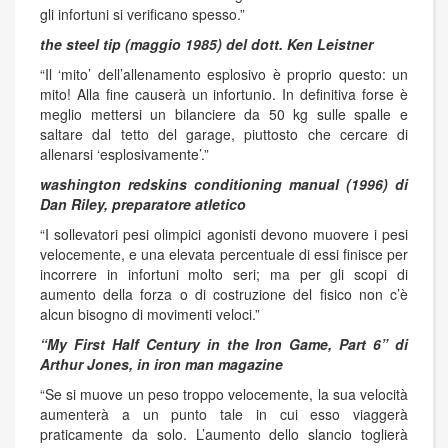
gli infortuni si verificano spesso.”
the steel tip (maggio 1985) del dott. Ken Leistner
“Il ‘mito’ dell’allenamento esplosivo è proprio questo: un
mito! Alla fine causerà un infortunio. In definitiva forse è
meglio mettersi un bilanciere da 50 kg sulle spalle e
saltare dal tetto del garage, piuttosto che cercare di
allenarsi ‘esplosivamente’.”
washington redskins conditioning manual (1996) di
Dan Riley, preparatore atletico
“I sollevatori pesi olimpici agonisti devono muovere i pesi
velocemente, e una elevata percentuale di essi finisce per
incorrere in infortuni molto seri; ma per gli scopi di
aumento della forza o di costruzione del fisico non c’è
alcun bisogno di movimenti veloci.”
“My First Half Century in the Iron Game, Part 6” di
Arthur Jones, in iron man magazine
“Se si muove un peso troppo velocemente, la sua velocità
aumenterà a un punto tale in cui esso viaggerà
praticamente da solo. L’aumento dello slancio toglierà