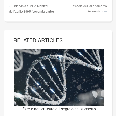
Navigazione
Intervista a Mike Mentzer
Efficacia dell’allenamento
articoli
isometrico
dell'aprile 1995 (seconda parte)
RELATED ARTICLES
Fare e non criticare è il segreto del successo