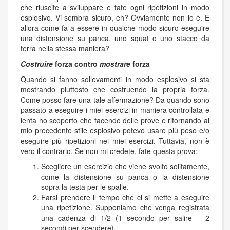
che riuscite a sviluppare e fate ogni ripetizioni in modo
esplosivo. Vi sembra sicuro, eh? Ovviamente non lo è. E
allora come fa a essere in qualche modo sicuro eseguire
una distensione su panca, uno squat o uno stacco da
terra nella stessa maniera?
Costruire
forza contro
mostrare
forza
Quando si fanno sollevamenti in modo esplosivo si sta
mostrando piuttosto che costruendo la propria forza.
Come posso fare una tale affermazione? Da quando sono
passato a eseguire i miei esercizi in maniera controllata e
lenta ho scoperto che facendo delle prove e ritornando al
mio precedente stile esplosivo potevo usare più peso e/o
eseguire più ripetizioni nei miei esercizi. Tuttavia, non è
vero il contrario. Se non mi credete, fate questa prova:
Scegliere un esercizio che viene svolto solitamente,
come la distensione su panca o la distensione
sopra la testa per le spalle.
Farsi prendere il tempo che ci si mette a eseguire
una ripetizione. Supponiamo che venga registrata
una cadenza di 1/2 (1 secondo per salire – 2
secondi per scendere).