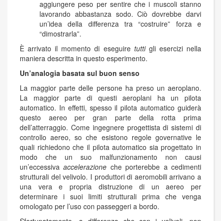
aggiungere peso per sentire che i muscoli stanno
lavorando abbastanza sodo. Ciò dovrebbe darvi
un’idea della differenza tra “costruire” forza e
“dimostrarla”.
È arrivato il momento di eseguire
tutti
gli esercizi nella
maniera descritta in questo esperimento.
Un’analogia basata sul buon senso
La maggior parte delle persone ha preso un aeroplano.
La maggior parte di questi aeroplani ha un pilota
automatico. In effetti, spesso il pilota automatico guiderà
questo aereo per gran parte della rotta prima
dell’atterraggio. Come ingegnere progettista di sistemi di
controllo aereo, so che esistono regole governative le
quali richiedono che il pilota automatico sia progettato in
modo che un suo malfunzionamento non causi
un’eccessiva
accelerazione
che porterebbe a cedimenti
strutturali del velivolo. I produttori di aeromobili arrivano a
una vera e propria distruzione di un aereo per
determinare i suoi limiti strutturali prima che venga
omologato per l’uso con passeggeri a bordo.
Sfortunatamente, a differenza che con i velivoli, non