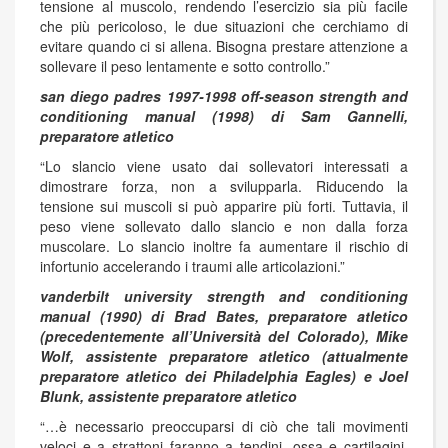
tensione al muscolo, rendendo l’esercizio sia più facile
che più pericoloso, le due situazioni che cerchiamo di
evitare quando ci si allena. Bisogna prestare attenzione a
sollevare il peso lentamente e sotto controllo.”
san diego padres 1997-1998 off-season strength and
conditioning manual (1998) di Sam Gannelli,
preparatore atletico
“Lo slancio viene usato dai sollevatori interessati a
dimostrare forza, non a svilupparla. Riducendo la
tensione sui muscoli si può apparire più forti. Tuttavia, il
peso viene sollevato dallo slancio e non dalla forza
muscolare. Lo slancio inoltre fa aumentare il rischio di
infortunio accelerando i traumi alle articolazioni.”
vanderbilt university strength and conditioning
manual (1990) di Brad Bates, preparatore atletico
(precedentemente all’Università del Colorado), Mike
Wolf, assistente preparatore atletico (attualmente
preparatore atletico dei Philadelphia Eagles) e Joel
Blunk, assistente preparatore atletico
“…è necessario preoccuparsi di ciò che tali movimenti
veloci e a strattoni faranno a tendini, ossa e cartilagini.