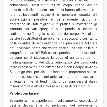
conosciamo i limiti strutturali del corpo umano. Alcune
autorità dell’allenamento con i pesi hanno affermato che
fare sollevamenti esplosivi e generare quanta più
accelerazione possibile è perfettamente sicuro; si
otterranno risultati migliori e in pratica si eviteranno gli
infortuni nei vari sport; in altre parole, si eviterà il
cedimento nell’integrità strutturale del corpo. Ma allora,
perché i costruttori di aeroplani si preoccupano così tanto
della quantità di accelerazione che può essere tollerata
da un velivolo prima che venga aperta una falla nella sua
integrità strutturale? Può essere perché morirebbero delle
persone se si staccasse la coda di un aereo per un
malfunzionamento del pilota automatico che causi delle
forze eccessive? E che differenza c’è con il corpo umano?
Suppongo che, per alcuni allenatori e preparatori atletici,
fratture ossee, distorsioni articolari e strappi muscolari o
ai legamenti e ai tendini siano da considerarsi danni
minori perché è difficile morire a causa di tali infortuni.
Parole conclusive
Secondo la mia esperienza, il sollevamento esplosivo di
pesi è decisamente più pericoloso del sollevamento