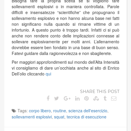
Bisogna fare la propria scelta se si vogliono fare
sollevamenti esplosivi o in maniera controllata. Parole
difficili e insensatezze “scientifiche” che propugnano il
sollevamento esplosivo e non hanno alcuna base nei fatti
non significano nulla quando si rimane vittime di un
infortunio. A questo punto è troppo tardi. Infatti ci si può
anche non rendere conto delle implicazioni connesse al
sollevare esplosivamente per molti anni. L’allenamento
dovrebbe essere ben fondato in una base di buon senso.
Fatevi guidare dalla ragionevolezza e non sbaglierete.
Per maggiori approfondimenti sul mondo dell’Alta Intensità
vi consigliamo di dare un’occhiata anche al sito di Enrico
Dell’olio cliccando
qui
SHARE THIS POST
Tags:
corpo libero
,
routine
,
scienza dell'esercizio
,
sollevamenti esplosivi
,
squat
,
tecnica di esecuzione