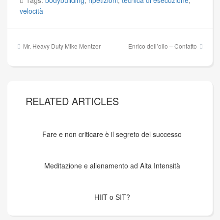
Tags:
bodybuilding
,
ripetizioni
,
tecnica di esecuzione
,
velocità
Navigazione
Mr. Heavy Duty Mike Mentzer
Enrico dell’olio – Contatto
articoli
RELATED ARTICLES
Fare e non criticare è il segreto del successo
Meditazione e allenamento ad Alta Intensità
HIIT o SIT?