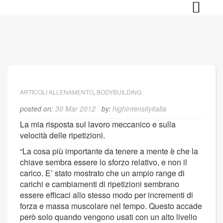
Skip
to
content
ARTICOLI ALLENAMENTO
,
BODYBUILDING
posted on:
30 Mar 2012
by:
highintensityitalia
La mia risposta sul lavoro meccanico e sulla
velocità delle ripetizioni.
“La cosa più importante da tenere a mente è che la
chiave sembra essere lo sforzo relativo, e non il
carico. E’ stato mostrato che un ampio range di
carichi e cambiamenti di ripetizioni sembrano
essere efficaci allo stesso modo per incrementi di
forza e massa muscolare nel tempo. Questo accade
però solo quando vengono usati con un alto livello