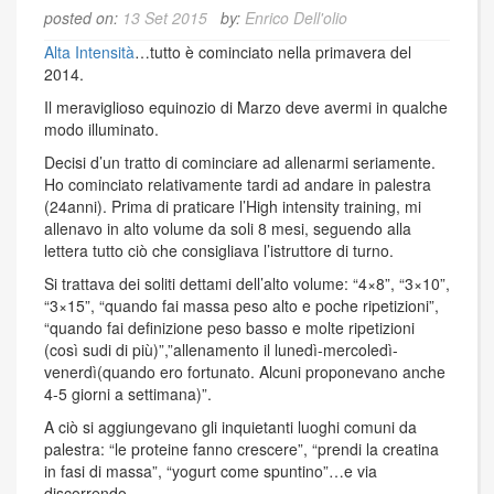
posted on:
13 Set 2015
by:
Enrico Dell'olio
Alta Intensità
…tutto è cominciato nella primavera del
2014.
Il meraviglioso equinozio di Marzo deve avermi in qualche
modo illuminato.
Decisi d’un tratto di cominciare ad allenarmi seriamente.
Ho cominciato relativamente tardi ad andare in palestra
(24anni). Prima di praticare l’High intensity training, mi
allenavo in alto volume da soli 8 mesi, seguendo alla
lettera tutto ciò che consigliava l’istruttore di turno.
Si trattava dei soliti dettami dell’alto volume: “4×8”, “3×10”,
“3×15”, “quando fai massa peso alto e poche ripetizioni”,
“quando fai definizione peso basso e molte ripetizioni
(così sudi di più)”,”allenamento il lunedì-mercoledì-
venerdì(quando ero fortunato. Alcuni proponevano anche
4-5 giorni a settimana)”.
A ciò si aggiungevano gli inquietanti luoghi comuni da
palestra: “le proteine fanno crescere”, “prendi la creatina
in fasi di massa”, “yogurt come spuntino”…e via
discorrendo.