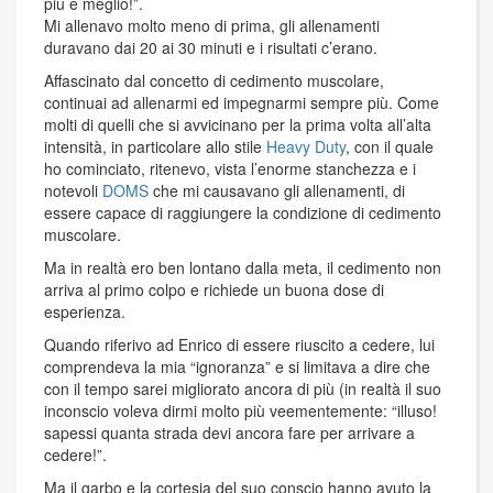
più è meglio!”.
Mi allenavo molto meno di prima, gli allenamenti
duravano dai 20 ai 30 minuti e i risultati c’erano.
Affascinato dal concetto di cedimento muscolare,
continuai ad allenarmi ed impegnarmi sempre più. Come
molti di quelli che si avvicinano per la prima volta all’alta
intensità, in particolare allo stile
Heavy Duty
, con il quale
ho cominciato, ritenevo, vista l’enorme stanchezza e i
notevoli
DOMS
che mi causavano gli allenamenti, di
essere capace di raggiungere la condizione di cedimento
muscolare.
Ma in realtà ero ben lontano dalla meta, il cedimento non
arriva al primo colpo e richiede un buona dose di
esperienza.
Quando riferivo ad Enrico di essere riuscito a cedere, lui
comprendeva la mia “ignoranza” e si limitava a dire che
con il tempo sarei migliorato ancora di più (in realtà il suo
inconscio voleva dirmi molto più veementemente: “illuso!
sapessi quanta strada devi ancora fare per arrivare a
cedere!”.
Ma il garbo e la cortesia del suo conscio hanno avuto la