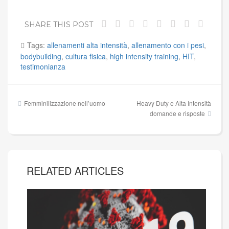
SHARE THIS POST
Tags:
allenamenti alta intensità
,
allenamento con i pesi
,
bodybuilding
,
cultura fisica
,
high intensity training
,
HIT
,
testimonianza
Navigazione
Femminilizzazione nell’uomo
Heavy Duty e Alta Intensità
articoli
domande e risposte
RELATED ARTICLES