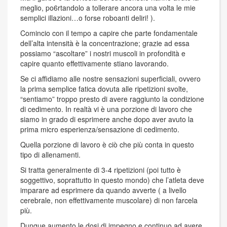
meglio, po6rtandolo a tollerare ancora una volta le mie
semplici illazioni…o forse roboanti deliri! ).
Comincio con il tempo a capire che parte fondamentale
dell’alta intensità è la concentrazione; grazie ad essa
possiamo “ascoltare” i nostri muscoli in profondità e
capire quanto effettivamente stiano lavorando.
Se ci affidiamo alle nostre sensazioni superficiali, ovvero
la prima semplice fatica dovuta alle ripetizioni svolte,
“sentiamo” troppo presto di avere raggiunto la condizione
di cedimento. In realtà vi è una porzione di lavoro che
siamo in grado di esprimere anche dopo aver avuto la
prima micro esperienza/sensazione di cedimento.
Quella porzione di lavoro è ciò che più conta in questo
tipo di allenamenti.
Si tratta generalmente di 3-4 ripetizioni (poi tutto è
soggettivo, soprattutto in questo mondo) che l’atleta deve
imparare ad esprimere da quando avverte ( a livello
cerebrale, non effettivamente muscolare) di non farcela
più.
Dunque aumento le dosi di impegno e continuo ad avere