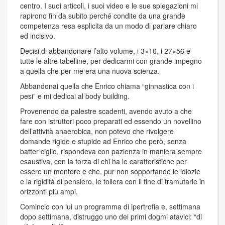
centro. I suoi articoli, i suoi video e le sue spiegazioni mi
rapirono fin da subito perché condite da una grande
competenza resa esplicita da un modo di parlare chiaro
ed incisivo.
Decisi di abbandonare l’alto volume, i 3×10, i 27×56 e
tutte le altre tabelline, per dedicarmi con grande impegno
a quella che per me era una nuova scienza.
Abbandonai quella che Enrico chiama “ginnastica con i
pesi” e mi dedicai al body building.
Provenendo da palestre scadenti, avendo avuto a che
fare con istruttori poco preparati ed essendo un novellino
dell’attività anaerobica, non potevo che rivolgere
domande rigide e stupide ad Enrico che però, senza
batter ciglio, rispondeva con pazienza in maniera sempre
esaustiva, con la forza di chi ha le caratteristiche per
essere un mentore e che, pur non sopportando le idiozie
e la rigidità di pensiero, le tollera con il fine di tramutarle in
orizzonti più ampi.
Comincio con lui un programma di ipertrofia e, settimana
dopo settimana, distruggo uno dei primi dogmi atavici: “di