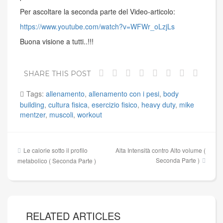
Per ascoltare la seconda parte del Video-articolo:
https://www.youtube.com/watch?v=WFWr_oLzjLs
Buona visione a tutti..!!!
SHARE THIS POST
Tags:
allenamento
,
allenamento con i pesi
,
body
building
,
cultura fisica
,
esercizio fisico
,
heavy duty
,
mike
mentzer
,
muscoli
,
workout
Navigazione
Le calorie sotto il profilo
Alta Intensità contro Alto volume (
articoli
Seconda Parte )
metabolico ( Seconda Parte )
RELATED ARTICLES