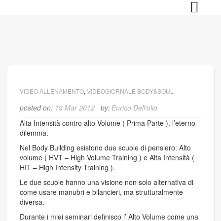
Skip
to
content
VIDEO ALLENAMENTO
,
VIDEOGIORNALE BODY&SOUL
posted on:
19 Mar 2012
by:
Enrico Dell'olio
Alta Intensità contro alto Volume ( Prima Parte ), l’eterno
dilemma.
Nel Body Building esistono due scuole di pensiero: Alto
volume ( HVT – High Volume Training ) e Alta Intensità (
HIT – High Intensity Training ).
Le due scuole hanno una visione non solo alternativa di
come usare manubri e bilancieri, ma strutturalmente
diversa.
Durante i miei seminari definisco l’ Alto Volume come una