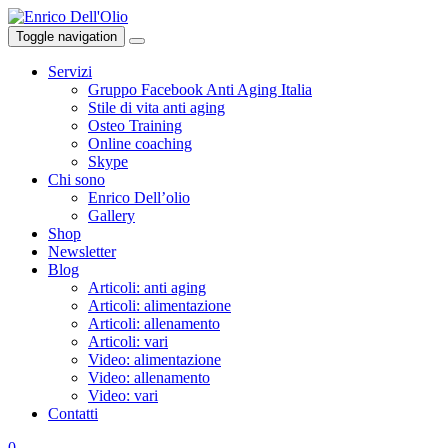
Skip
to
Toggle navigation
content
Servizi
Gruppo Facebook Anti Aging Italia
Stile di vita anti aging
Osteo Training
Online coaching
Skype
Chi sono
Enrico Dell’olio
Gallery
Shop
Newsletter
Blog
Articoli: anti aging
Articoli: alimentazione
Articoli: allenamento
Articoli: vari
Video: alimentazione
Video: allenamento
Video: vari
Contatti
0