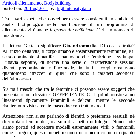
Articoli allenamento
,
Bodybuilding
posted on:
29 Lug 2011
by:
highintensityitalia
Tra i vari aspetti che dovrebbero essere considerati in ambito di
analisi biotipologica nella pianificazione di un programma di
allenamento vi è anche
il grado di coefficiente G
di un uomo o di
una donna.
La lettera G sta a significare
Ginandromorfia
. Di cosa si tratta?
All’inizio della vita, il corpo umano è sostanzialmente femminile, e il
sesso dominante si manifesta man mano che l’embrione si sviluppa.
Tuttavia seppure, di norma una serie di caratteristiche sessuali
diventi predominante e funzionale, in tutti i corpi rimangono
quantomeno “tracce” di quelli che sono i caratteri secondari
dell’altro sesso.
Sia tra i maschi che tra le femmine ci possono essere soggetti che
presentano un elevato COEFFICIENTE G. I primi mostreranno
lineamenti tipicamente femminili e delicati, mentre le seconde
risulteranno vistosamente mascoline con tratti marcati.
Attenzione: non si sta parlando di identità o preferenze sessuali, né
di virilità o femminilità, ma solo di aspetti morfologici. Nonostante
siamo portati ad accettare modelli estremamente virili o femminili
come la regola, questi archetipi sono molto meno comuni di quanto