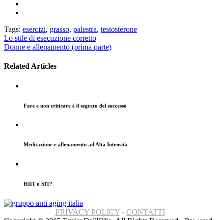
Tags:
esercizi
,
grasso
,
palestra
,
testosterone
Navigazione
Lo stile di esecuzione corretto
Donne e allenamento (prima parte)
articoli
Related Articles
Fare e non criticare è il segreto del successo
Meditazione e allenamento ad Alta Intensità
HIIT o SIT?
PRIVACY POLICY
-
CONTATTI