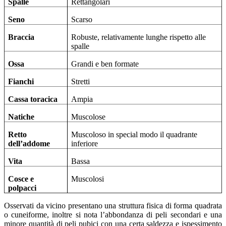
Spalle
Rettangolari
Seno
Scarso
Braccia
Robuste, relativamente lunghe rispetto alle
spalle
Ossa
Grandi e ben formate
Fianchi
Stretti
Cassa toracica
Ampia
Natiche
Muscolose
Retto
Muscoloso in special modo il quadrante
dell’addome
inferiore
Vita
Bassa
Cosce e
Muscolosi
polpacci
Osservati da vicino presentano una struttura fisica di forma quadrata
o cuneiforme, inoltre si nota l’abbondanza di peli secondari e una
minore quantità di peli pubici con una certa saldezza e ispessimento