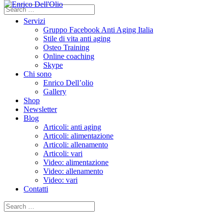
Search
for:
Servizi
Gruppo Facebook Anti Aging Italia
Stile di vita anti aging
Osteo Training
Online coaching
Skype
Chi sono
Enrico Dell’olio
Gallery
Shop
Newsletter
Blog
Articoli: anti aging
Articoli: alimentazione
Articoli: allenamento
Articoli: vari
Video: alimentazione
Video: allenamento
Video: vari
Contatti
Search
for: