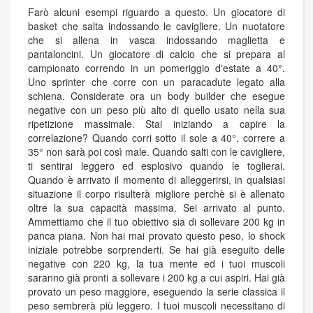
Farò alcuni esempi riguardo a questo. Un giocatore di
basket che salta indossando le cavigliere. Un nuotatore
che si allena in vasca indossando maglietta e
pantaloncini. Un giocatore di calcio che si prepara al
campionato correndo in un pomeriggio dʼestate a 40°.
Uno sprinter che corre con un paracadute legato alla
schiena. Considerate ora un body builder che esegue
negative con un peso più alto di quello usato nella sua
ripetizione massimale. Stai iniziando a capire la
correlazione? Quando corri sotto il sole a 40°, correre a
35° non sarà poi così male. Quando salti con le cavigliere,
ti sentirai leggero ed esplosivo quando le toglierai.
Quando è arrivato il momento di alleggerirsi, in qualsiasi
situazione il corpo risulterà migliore perchè si è allenato
oltre la sua capacità massima. Sei arrivato al punto.
Ammettiamo che il tuo obiettivo sia di sollevare 200 kg in
panca piana. Non hai mai provato questo peso, lo shock
iniziale potrebbe sorprenderti. Se hai già eseguito delle
negative con 220 kg, la tua mente ed i tuoi muscoli
saranno già pronti a sollevare i 200 kg a cui aspiri. Hai già
provato un peso maggiore, eseguendo la serie classica il
peso sembrerà più leggero. I tuoi muscoli necessitano di