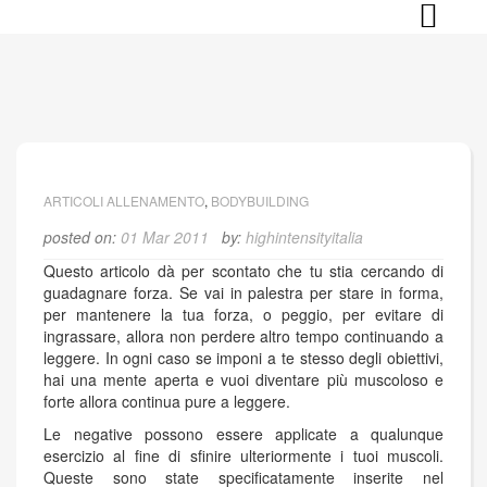
Skip
to
content
ARTICOLI ALLENAMENTO
,
BODYBUILDING
posted on:
01 Mar 2011
by:
highintensityitalia
Questo articolo dà per scontato che tu stia cercando di
guadagnare forza. Se vai in palestra per stare in forma,
per mantenere la tua forza, o peggio, per evitare di
ingrassare, allora non perdere altro tempo continuando a
leggere. In ogni caso se imponi a te stesso degli obiettivi,
hai una mente aperta e vuoi diventare più muscoloso e
forte allora continua pure a leggere.
Le negative possono essere applicate a qualunque
esercizio al fine di sfinire ulteriormente i tuoi muscoli.
Queste sono state specificatamente inserite nel