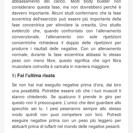
abbassamento del carico. Molti body builder non
considerano questa fase, ma non dovrebbero perché è
davvero importante. Alcuni studi confermano che la fase
eccentrica dellʼesercizio può essere più importante della
fase concentrica per stimolare la crescita. Uno studio
evidenziò che, quando confrontato con lʼallenamento
convenzionale, lʼallenamento con sole ripetizioni
concentriche richiedeva il doppio delle ripetizioni per
produrre i risultati delle negative. Con un allenamento
normale, durante la fase eccentrica abbassi lo stesso
peso con meno fibre, questo significa che ogni fibra
muscolare coinvolta è caricata in maniera maggiore.
5)
Fai lʼultima risata
Se non hai mai eseguito negative prima dʼora, dai loro
una possibilità. Potrebbe essere ciò che i tuoi muscoli ti
stanno chiedendo. Se qualcuno ti prende in giro per
questo non ti preoccupare. Lʼunico che devi guardare allo
specchio sei tu. I pesi peseranno sempre allo stesso
modo quindi non puoi competere con loro. Potresti
eseguire negative prima con un peso più leggero per
abituarti prima di tuffarti nel mondo delle negative pesanti.