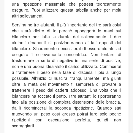
una ripetizione massimale che potresti teoricamente
eseguire. Puoi utilizzare questa tabella anche per molti
altri sollevamenti.
Serviranno tre aiutanti. Il più importante dei tre sarà colui
che starà dietro di te perchè appoggerà le mani sul
bilanciere per tutta la durata del sollevamento. I due
aiutanti rimanenti si posizioneranno ai lati opposti del
bilanciere. Sicuramente necessiterai di essere aiutato ad
eseguire il sollevamento concentrico. Non tentare di
trasformare la serie di negative in una serie di positive,
non è una buona idea visto il carico utilizzato. Comincerai
a trattenere il peso nella fase di discesa il più a lungo
possibile. Allʼinizio ci riuscirai tranquillamente, ma giunti
oltre la metà del movimento ti sembrerà di provare a
trattenere il peso dal caderti addosso. Una volta che il
bilanciere ha toccato il petto, i tre aiutanti lo riporteranno
fino alla posizione di completa distensione delle braccia,
da li ricomincerai la seconda ripetizione. Quando stai
muovendo un peso così grosso potrai fare solo poche
ripetizioni con esecuzione perfetta, quindi non
scoraggiarti.