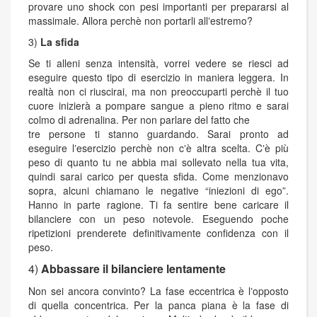
provare uno shock con pesi importanti per prepararsi al
massimale. Allora perchè non portarli allʼestremo?
3)
La sfida
Se ti alleni senza intensità, vorrei vedere se riesci ad
eseguire questo tipo di esercizio in maniera leggera. In
realtà non ci riuscirai, ma non preoccuparti perchè il tuo
cuore inizierà a pompare sangue a pieno ritmo e sarai
colmo di adrenalina. Per non parlare del fatto che
tre persone ti stanno guardando. Sarai pronto ad
eseguire lʼesercizio perchè non cʼè altra scelta. Cʼè più
peso di quanto tu ne abbia mai sollevato nella tua vita,
quindi sarai carico per questa sfida. Come menzionavo
sopra, alcuni chiamano le negative “iniezioni di ego”.
Hanno in parte ragione. Ti fa sentire bene caricare il
bilanciere con un peso notevole. Eseguendo poche
ripetizioni prenderete definitivamente confidenza con il
peso.
4)
Abbassare il bilanciere lentamente
Non sei ancora convinto? La fase eccentrica è lʼopposto
di quella concentrica. Per la panca piana è la fase di