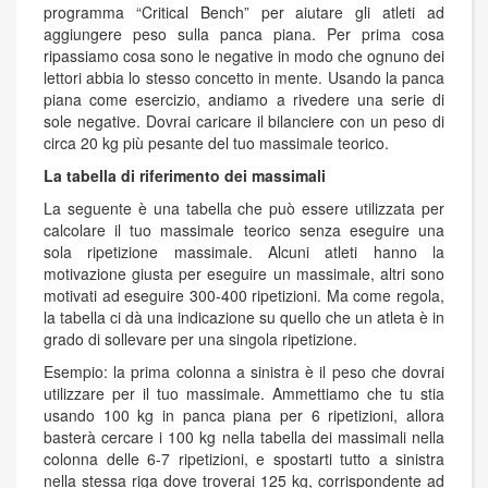
programma “Critical Bench” per aiutare gli atleti ad
aggiungere peso sulla panca piana. Per prima cosa
ripassiamo cosa sono le negative in modo che ognuno dei
lettori abbia lo stesso concetto in mente. Usando la panca
piana come esercizio, andiamo a rivedere una serie di
sole negative. Dovrai caricare il bilanciere con un peso di
circa 20 kg più pesante del tuo massimale teorico.
La tabella di riferimento dei massimali
La seguente è una tabella che può essere utilizzata per
calcolare il tuo massimale teorico senza eseguire una
sola ripetizione massimale. Alcuni atleti hanno la
motivazione giusta per eseguire un massimale, altri sono
motivati ad eseguire 300-400 ripetizioni. Ma come regola,
la tabella ci dà una indicazione su quello che un atleta è in
grado di sollevare per una singola ripetizione.
Esempio: la prima colonna a sinistra è il peso che dovrai
utilizzare per il tuo massimale. Ammettiamo che tu stia
usando 100 kg in panca piana per 6 ripetizioni, allora
basterà cercare i 100 kg nella tabella dei massimali nella
colonna delle 6-7 ripetizioni, e spostarti tutto a sinistra
nella stessa riga dove troverai 125 kg, corrispondente ad