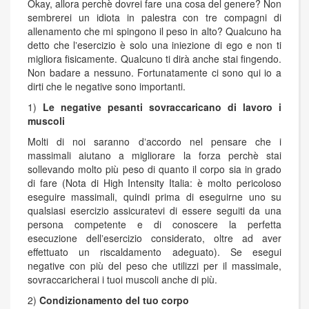
Okay, allora perchè dovrei fare una cosa del genere? Non
sembrerei un idiota in palestra con tre compagni di
allenamento che mi spingono il peso in alto? Qualcuno ha
detto che lʼesercizio è solo una iniezione di ego e non ti
migliora fisicamente. Qualcuno ti dirà anche stai fingendo.
Non badare a nessuno. Fortunatamente ci sono qui io a
dirti che le negative sono importanti.
1)
Le negative pesanti sovraccaricano di lavoro i
muscoli
Molti di noi saranno dʼaccordo nel pensare che i
massimali aiutano a migliorare la forza perchè stai
sollevando molto più peso di quanto il corpo sia in grado
di fare (Nota di High Intensity Italia: è molto pericoloso
eseguire massimali, quindi prima di eseguirne uno su
qualsiasi esercizio assicuratevi di essere seguiti da una
persona competente e di conoscere la perfetta
esecuzione dellʼesercizio considerato, oltre ad aver
effettuato un riscaldamento adeguato). Se esegui
negative con più del peso che utilizzi per il massimale,
sovraccaricherai i tuoi muscoli anche di più.
2)
Condizionamento del tuo corpo