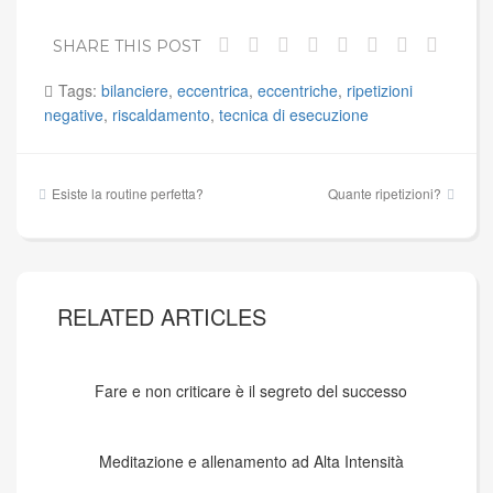
SHARE THIS POST
Tags:
bilanciere
,
eccentrica
,
eccentriche
,
ripetizioni
negative
,
riscaldamento
,
tecnica di esecuzione
Navigazione
Esiste la routine perfetta?
Quante ripetizioni?
articoli
RELATED ARTICLES
Fare e non criticare è il segreto del successo
Meditazione e allenamento ad Alta Intensità