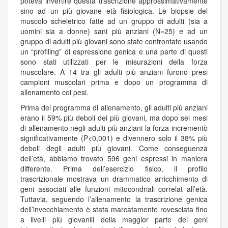
poteva invertire questa trascrizione approssimativamente
sino ad un più giovane età fisiologica. Le biopsie del
muscolo scheletrico fatte ad un gruppo di adulti (sia a
uomini sia a donne) sani più anziani (N=25) e ad un
gruppo di adulti più giovani sono state confrontate usando
un “profiling” di espressione genica e una parte di questi
sono stati utilizzati per le misurazioni della forza
muscolare. A 14 tra gli adulti più anziani furono presi
campioni muscolari prima e dopo un programma di
allenamento coi pesi.
Prima del programma di allenamento, gli adulti più anziani
erano il 59% più deboli dei più giovani, ma dopo sei mesi
di allenamento negli adulti più anziani la forza incrementò
significativamente (P<0,001) e divennero solo il 38% più
deboli degli adulti più giovani. Come conseguenza
dell’età, abbiamo trovato 596 geni espressi in maniera
differente. Prima dell’esercizio fisico, il profilo
trascrizionale mostrava un drammatico arricchimento di
geni associati alle funzioni mitocondriali correlat all’età.
Tuttavia, seguendo l’allenamento la trascrizione genica
dell’invecchiamento è stata marcatamente rovesciata fino
a livelli più giovanili della maggior parte dei geni