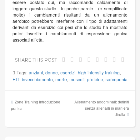
essere postato qui, ma raccomando caldamente di
leggere questo studio. In poche parole (e semplificate
molto) i cambiamenti risultanti da un allenamento
aerobico potrebbero interferire con il tipo di adattamenti
derivanti da esercizio coi pesi che lo studio ha mostrato
poter invertire i cambiamenti di espressione genica
associati all’età.
SHARE THIS POST
Tags:
anziani
,
donne
,
esercizi
,
high intensity training
,
HIT
,
invecchiamento
,
morte
,
muscoli
,
proteine
,
sarcopenia
Navigazione
Zone Training introduzione
Allenamento addominali: definiti
articoli
senza allenarli in maniera
pratica
diretta