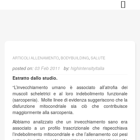
Skip
to
content
ARTICOLI ALLENAMENTO
,
BODYBUILDING
,
SALUTE
posted on:
03 Feb 2011
by:
highintensityitalia
Estratto dallo studio.
“L’invecchiamento umano è associato all’atrofia dei
muscoli scheletrici e al loro indebolimento funzionale
(sarcopenia). Molte linee di evidenza suggeriscono che la
disfunzione mitocondriale sia ciò che contribuisce
maggiormente alla sarcopenia.
Abbiamo analizzato che un invecchiamento sano era
associato a un profilo trascrizionale che rispecchiava
l’indebolimento mitocondriale e che l’allenamento coi pesi