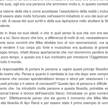
te sua), egli era una persona che ammiravo molto e, in questo contesto,
isione della vita e come accettasse l’assolutismo della realtà ( incluso 
 di essere stato molto fortunato nell’essermi imbattuto in uno dei suoi a
 alti. A causa dei suoi scritti e della sua ispirazione nello studiare la f
ndente.
 in linea coi suoi ideali, e che in quel senso la sua vita non era st
a lui. Sono sicuro che loro, a differenza di molti di noi, necessiterann
nto sono convinti che Mike direbbe loro di non rammaricarsi), ma q
e rendere il tuo corpo più forte e muscoloso era qualcosa di grand
ppo tempo; infatti diceva apertamente che non dovremmo perdere tem
 poco tempo, e questo era il suo inchiostro per introdurre l’Oggettivis
 tutto il mondo.
sponsabilità di portare le persone a capire questi principi filosofic
re la nostra vita. Pensa a quanto è cambiata la tua vita dopo aver compr
ne che conosci spenderebbero tempo e sforzi per relazionare i casi de
ti principi e il valore di conoscerli? Questo tipo di persona è difficile 
to che ha introdotto molte persone a questa filosofia, potrebbe es
sonal trainer e teorico dell’esercizio fisico). Introdusse un gran numer
e”. Effettivamente penso che sia giunto il momento che Mike Mentz
e alla filosofia di Ayn Rand e per essere stato il primo esempio di uom