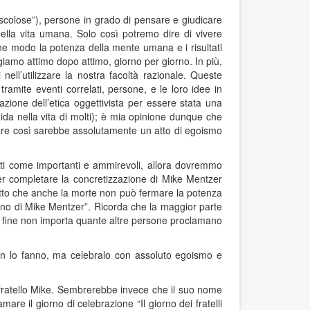
muscolose”), persone in grado di pensare e giudicare
lla vita umana. Solo così potremo dire di vivere
che modo la potenza della mente umana e i risultati
giamo attimo dopo attimo, giorno per giorno. In più,
ell’utilizzare la nostra facoltà razionale. Queste
tramite eventi correlati, persone, e le loro idee in
azione dell’etica oggettivista per essere stata una
ida nella vita di molti); è mia opinione dunque che
fare così sarebbe assolutamente un atto di egoismo
sti come importanti e ammirevoli, allora dovremmo
per completare la concretizzazione di Mike Mentzer
atto che anche la morte non può fermare la potenza
iorno di Mike Mentzer”. Ricorda che la maggior parte
lla fine non importa quante altre persone proclamano
non lo fanno, ma celebralo con assoluto egoismo e
l fratello Mike. Sembrerebbe invece che il suo nome
re il giorno di celebrazione “Il giorno dei fratelli