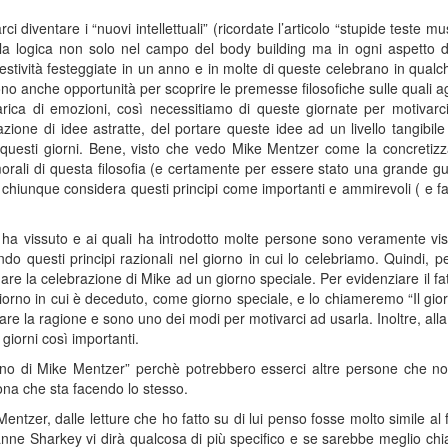
 diventare i “nuovi intellettuali” (ricordate l’articolo “stupide teste 
a logica non solo nel campo del body building ma in ogni aspetto de
festività festeggiate in un anno e in molte di queste celebrano in qual
no anche opportunità per scoprire le premesse filosofiche sulle quali a
ica di emozioni, così necessitiamo di queste giornate per motivarci n
ione di idee astratte, del portare queste idee ad un livello tangibile 
a questi giorni. Bene, visto che vedo Mike Mentzer come la concretizz
orali di questa filosofia (e certamente per essere stato una grande gu
 chiunque considera questi principi come importanti e ammirevoli ( e 
r ha vissuto e ai quali ha introdotto molte persone sono veramente vi
 questi principi razionali nel giorno in cui lo celebriamo. Quindi, 
e la celebrazione di Mike ad un giorno speciale. Per evidenziare il f
l giorno in cui è deceduto, come giorno speciale, e lo chiameremo “Il g
orare la ragione e sono uno dei modi per motivarci ad usarla. Inoltre, a
giorni così importanti.
iorno di Mike Mentzer” perchè potrebbero esserci altre persone che 
ona che sta facendo lo stesso.
tzer, dalle letture che ho fatto su di lui penso fosse molto simile a
nne Sharkey vi dirà qualcosa di più specifico e se sarebbe meglio chiama