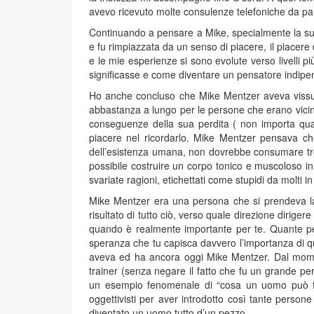
avevo ricevuto molte consulenze telefoniche da par
Continuando a pensare a Mike, specialmente la sua v
e fu rimpiazzata da un senso di piacere, il piacere
e le mie esperienze si sono evolute verso livelli più
significasse e come diventare un pensatore indipe
Ho anche concluso che Mike Mentzer aveva vissuto
abbastanza a lungo per le persone che erano vicine 
conseguenze della sua perdita ( non importa qua
piacere nel ricordarlo. Mike Mentzer pensava ch
dell’esistenza umana, non dovrebbe consumare tro
possibile costruire un corpo tonico e muscoloso in
svariate ragioni, etichettati come stupidi da molti in
Mike Mentzer era una persona che si prendeva la re
risultato di tutto ciò, verso quale direzione dirige
quando è realmente importante per te. Quante perso
speranza che tu capisca davvero l’importanza di ques
aveva ed ha ancora oggi Mike Mentzer. Dal momen
trainer (senza negare il fatto che fu un grande per
un esempio fenomenale di “cosa un uomo può far
oggettivisti per aver introdotto così tante person
diventato un uomo tutto d’un pezzo.