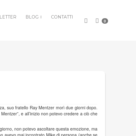
LETTER
BLOG
CONTATTI
0
za, suo fratello Ray Mentzer morì due giorni dopo.
e Mentzer”, e all’inizio non potevo credere a ciò che
l giorno, non potevo ascoltare questa emozione, ma
non avevo mai incontrato Mike di persona (anche se