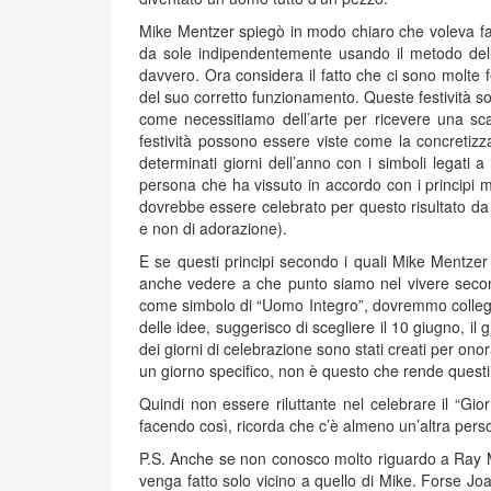
Mike Mentzer spiegò in modo chiaro che voleva farci
da sole indipendentemente usando il metodo dell
davvero. Ora considera il fatto che ci sono molte 
del suo corretto funzionamento. Queste festività so
come necessitiamo dell’arte per ricevere una scar
festività possono essere viste come la concretizzaz
determinati giorni dell’anno con i simboli legati 
persona che ha vissuto in accordo con i principi m
dovrebbe essere celebrato per questo risultato da
e non di adorazione).
E se questi principi secondo i quali Mike Mentze
anche vedere a che punto siamo nel vivere secondo
come simbolo di “Uomo Integro”, dovremmo collegar
delle idee, suggerisco di scegliere il 10 giugno, i
dei giorni di celebrazione sono stati creati per on
un giorno specifico, non è questo che rende questi 
Quindi non essere riluttante nel celebrare il “G
facendo così, ricorda che c’è almeno un’altra pers
P.S. Anche se non conosco molto riguardo a Ray Men
venga fatto solo vicino a quello di Mike. Forse Joa