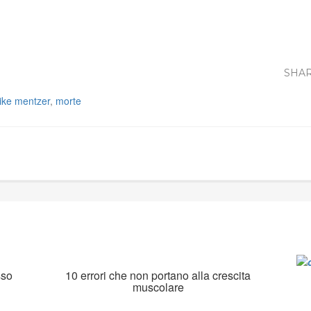
SHAR
ike mentzer
,
morte
sso
10 errori che non portano alla crescita
muscolare