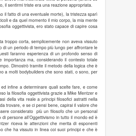
 il sentirmi triste era una reazione appropriata.
il fatto di una eventuale morte), la tristezza sparì
rticoli e da quel momento il mio corpo, la mia mente
ilosofia oggettivista, ero stato capace di capire cosa
ata troppo corta, semplicemente non aveva vissuto
o di un periodo di tempo più lungo per affrontare le
uesti faranno esperienza di un profondo senso di
e importanza ma, considerando il contesto totale
po. Dimostrò tramite il metodo della logica che è
mo a molti bodybuilders che sono stati, o sono, per
i ed infine a determinare quali scelte fare, e come
eso la filosofia oggettivista grazie a Mike Mentzer e
lla vita reale a principi filosofici astratti nella
da trovare, e se ci pensi bene, capirai il valore che
sere considerato più un filosofo che un personal
o di persone all’Oggettivismo in tutto il mondo ed è
er riceva le attenzioni che merita di esponenti
o che ha vissuto in linea coi suoi principi e che è