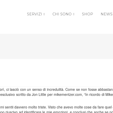
SERVIZI
CHI SONO
SHOP
NEWS
ì, ci lasciò con un senso di incredulità. Come se non fosse abbastan
 esclusivo scritto da Jon Little per mikementzer.com, “In ricordo di Mik
mi sentii davvero molto triste. Visto che avevo molte cose da fare que
mpo riuscivo ad identificare le mie emozioni, e conclusi che anche se 