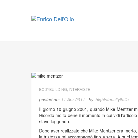
Skip
to
content
BODYBUILDING
,
INTERVISTE
posted on:
11 Apr 2011
by:
highintensityitalia
Il giorno 10 giugno 2001, quando Mike Mentzer mor
Ricordo molto bene il momento in cui vidi l’articolo
stavo leggendo.
Dopo aver realizzato che Mike Mentzer era morto, 
la tristezza mi accompagnò fino a sera. A quel te