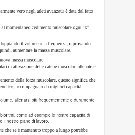
rmente vero negli atleti avanzati) è data dal fatto
rsi al momentaneo cedimento muscolare ogni “x”
raddoppiando il volume o la frequenza, o provando
 quindi, aumentare la massa muscolare.
i nuova massa muscolare.
ri di attivazione delle catene muscolari allenate e
emento della forza muscolare, questo significa che
genetico, accompagnato da migliori capacità
 volume, allenarsi più frequentemente o duramente
i bioritmi, come ad esempio le nostre capacità di
 il nostro piano di lavoro.
nte che se è mantenuto troppo a lungo potrebbe