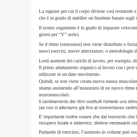
La ragione per cui il corpo diviene così resistente 
che è in grado di stabilire un bioritmo basato sugli 
Il nostro organismo è in grado di imparare veloce
giorni per “Y” serie).
Se il ritmo (omeostasi) non viene disturbato o forz
nuovi esercizi, nuove attrezzature, o metodologie d
Lenti aumenti dei carichi di lavoro, per esempio, d
Il primo adattamento organico al lavoro con i pesi 
utilizzate in un dato movimento.
Quindi, se non viene creata nuova massa muscolare 
stiamo assistendo all’instaurarsi di un nuovo ritm
neuromuscolari.
Il cambiamento dei ritmi costituiti richiede uno 
(se non ci alleniamo già fino al momentaneo cedi
E’ importante inoltre notare che dal momento che l’
recupero locale e sistemico, diviene necessario con
Parlando di esercizio, l’aumento in volume può es