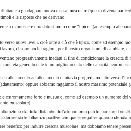
e riluttante a guadagnare nuova massa muscolare (questo diventa particola
stimoli e le risposte che ne derivano.
mente a riconoscere uno dato stimolo come “tipico” (ad esempio allena
ato verso nuovi livelli, cioè oltre a ciò che è tipico, come ad esempio 
i lavoro, ci sono poche ragioni, per il nostro organismo, di cambiare, e
iventano progressivamente inadatti al fine di condizionare la crescita d
si concreta generalmente in un miglioramento delle capacità neuromuscola
da allenamento ad allenamento e tuttavia progrediamo attraverso l’incr
o (adattamento) oppure abbiamo raggiunto il nostro massimo potenziale 
stimolo estremamente forte e inusuale, come ad esempio un aumento del
mento muscolare).
alterazione sia della dieta che dell’allenamento può influenzare i nostr
siderare sia le influenze positive che quelle negative quando stendiamo
sere benefico per indurre crescita muscolare, ma dobbiamo tenere prese