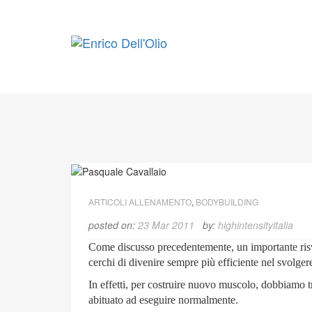
Skip
to
content
ARTICOLI ALLENAMENTO
,
BODYBUILDING
posted on:
23 Mar 2011
by:
highintensityitalia
Come discusso precedentemente, un importante risvol
cerchi di divenire sempre più efficiente nel svolgere
In effetti, per costruire nuovo muscolo, dobbiamo t
abituato ad eseguire normalmente.